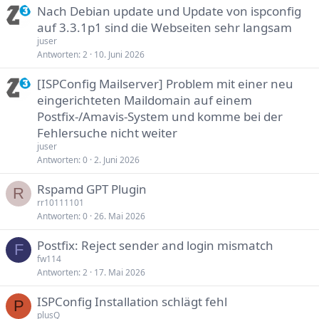
Nach Debian update und Update von ispconfig
auf 3.3.1p1 sind die Webseiten sehr langsam
juser
Antworten
2
10. Juni 2026
[ISPConfig Mailserver] Problem mit einer neu
eingerichteten Maildomain auf einem
Postfix-/Amavis-System und komme bei der
Fehlersuche nicht weiter
juser
Antworten
0
2. Juni 2026
Rspamd GPT Plugin
R
rr10111101
Antworten
0
26. Mai 2026
Postfix: Reject sender and login mismatch
F
fw114
Antworten
2
17. Mai 2026
ISPConfig Installation schlägt fehl
P
plusQ