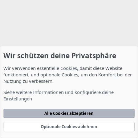
Wir schützen deine Privatsphäre
Wir verwenden essentielle
Cookies
, damit diese Website
funktioniert, und optionale Cookies, um den Komfort bei der
Nutzung zu verbessern.
ISPConfig
Siehe weitere Informationen und konfiguriere deine
Einstellungen
Cookies
Deutsch [Du]
Kontakt
Nutzungsbedingungen
Datenschutzerklärung
Hilfe
Alle Cookies akzeptieren
Startseite
R
S
S
Optionale Cookies ablehnen
®
Community platform by XenForo
© 2010-2022 XenForo Ltd.
-
Deutsch von
-
xenDach
©2010-2014
F