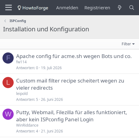
Anmelden
Registrieren
ISPConfig
Installation und Konfiguration
Filter
Apache config für acme.sh wegen Bots und co.
F
fw114
Antworten
0
19. Juli 2026
Custom mail filter recipe scheitert wegen zu
L
vieler redirects
leipold
Antworten
5
26. Juni 2026
Putty, Webmail, Filezilla für alles funktioniert,
W
aber kein ISPconfig Panel Login
WinRiddance
Antworten
4
21. Juni 2026