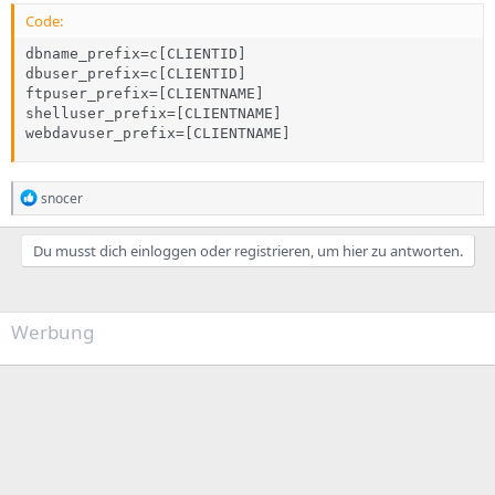
Code:
dbname_prefix=c[CLIENTID]

dbuser_prefix=c[CLIENTID]

ftpuser_prefix=[CLIENTNAME]

shelluser_prefix=[CLIENTNAME]

webdavuser_prefix=[CLIENTNAME]
R
snocer
e
a
k
Du musst dich einloggen oder registrieren, um hier zu antworten.
t
i
o
n
Werbung
e
n
: