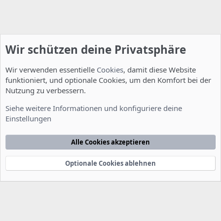
Wir schützen deine Privatsphäre
Wir verwenden essentielle
Cookies
, damit diese Website
funktioniert, und optionale Cookies, um den Komfort bei der
Nutzung zu verbessern.
Installation und Konfiguration
Siehe weitere Informationen und konfiguriere deine
Einstellungen
Cookies
Deutsch [Du]
Kontakt
Nutzungsbedingungen
Datenschutzerklärung
Hilfe
Alle Cookies akzeptieren
Startseite
R
S
S
Optionale Cookies ablehnen
®
Community platform by XenForo
© 2010-2022 XenForo Ltd.
-
Deutsch von
-
xenDach
©2010-2014
F
e
e
d