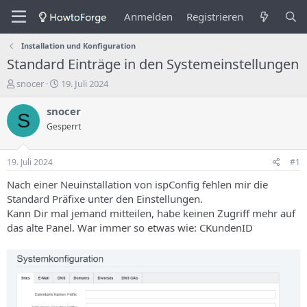
Anmelden
Registrieren
Installation und Konfiguration
Standard Einträge in den Systemeinstellungen
E
E
snocer
19. Juli 2024
r
r
s
s
snocer
S
t
t
Gesperrt
e
e
l
l
l
l
19. Juli 2024
#1
e
u
r
n
Nach einer Neuinstallation von ispConfig fehlen mir die
d
g
Standard Präfixe unter den Einstellungen.
e
s
Kann Dir mal jemand mitteilen, habe keinen Zugriff mehr auf
s
d
das alte Panel. War immer so etwas wie: CKundenID
T
a
h
t
e
u
m
m
a
s