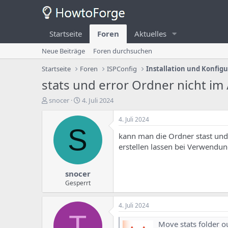
Startseite
Foren
Aktuelles
Neue Beiträge
Foren durchsuchen
Startseite
Foren
ISPConfig
Installation und Konfig
stats und error Ordner nicht im
E
E
snocer
4. Juli 2024
r
r
s
s
4. Juli 2024
t
t
S
kann man die Ordner stast und
e
e
l
l
erstellen lassen bei Verwendun
l
l
e
u
snocer
r
n
d
g
Gesperrt
e
s
s
d
4. Juli 2024
T
a
T
h
t
Move stats folder out o