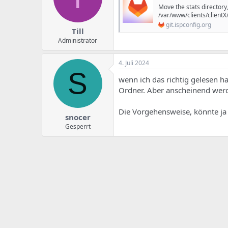
e
u
Move the stats directory,
m
m
/var/www/clients/clientX
a
git.ispconfig.org
s
Till
Administrator
4. Juli 2024
S
wenn ich das richtig gelesen ha
Ordner. Aber anscheinend werde
Die Vorgehensweise, könnte ja
snocer
Gesperrt