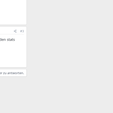
#3
den stats
er zu antworten.