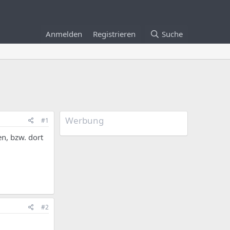
Anmelden
Registrieren
Suche
Werbung
#1
n, bzw. dort
#2