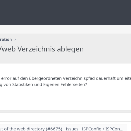
uration
 /web Verzeichnis ablegen
 error auf den übergeordneten Verzeichnispfad dauerhaft umleite
g von Statistiken und Eigenen Fehlerseiten?
f the web directory (#6675) · Issues · ISPConfig / ISPConfig 3 · GitLab