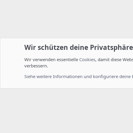
Wir schützen deine Privatsphäre
Wir verwenden essentielle
Cookies
, damit diese Web
Startseite
Foren
ISPConfig
Installation und Konfig
verbessern.
Cookies
Deutsch [Du]
Siehe weitere Informationen und konfiguriere deine 
Comm