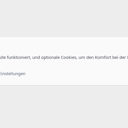
site funktioniert, und optionale Cookies, um den Komfort bei der
uration
Kontakt
Nutzungsb
Einstellungen
®
unity platform by XenForo
© 2010-2022 XenForo Ltd.
-
Deutsch von xenDach
©2010