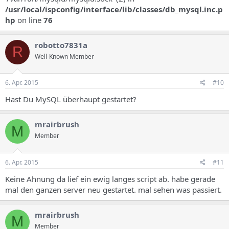
/usr/local/ispconfig/interface/lib/classes/db_mysql.inc.p
hp
on line
76
robotto7831a
R
Well-Known Member
6. Apr. 2015
#10
Hast Du MySQL überhaupt gestartet?
mrairbrush
M
Member
6. Apr. 2015
#11
Keine Ahnung da lief ein ewig langes script ab. habe gerade
mal den ganzen server neu gestartet. mal sehen was passiert.
mrairbrush
M
Member