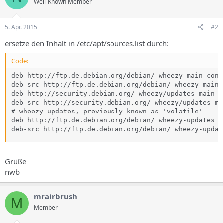
Well-Known Member
5. Apr. 2015
#2
ersetze den Inhalt in /etc/apt/sources.list durch:
Code:
deb http://ftp.de.debian.org/debian/ wheezy main cont
deb-src http://ftp.de.debian.org/debian/ wheezy main 
deb http://security.debian.org/ wheezy/updates main c
deb-src http://security.debian.org/ wheezy/updates ma
# wheezy-updates, previously known as 'volatile'

deb http://ftp.de.debian.org/debian/ wheezy-updates m
deb-src http://ftp.de.debian.org/debian/ wheezy-updat
Grüße
nwb
mrairbrush
M
Member