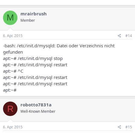
mrairbrush
M
Member
6. Apr. 2015
#14
-bash: /etc/init.d/mysqld: Datei oder Verzeichnis nicht
gefunden
apt:~# /etc/init.d/mysql stop
apt:~# /etc/init.d/mysql restart
apt:~# ^C
apt:~# /etc/init.d/mysql restart
apt:~# /etc/init.d/mysql restart
apt:~#
robotto7831a
R
Well-Known Member
6. Apr. 2015
#15