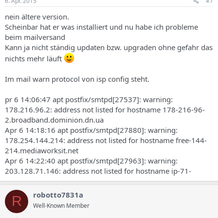
6. Apr. 2015
#7
nein ältere version.
Scheinbar hat er was installiert und nu habe ich probleme
beim mailversand
Kann ja nicht ständig updaten bzw. upgraden ohne gefahr das
nichts mehr läuft
Im mail warn protocol von isp config steht.
pr 6 14:06:47 apt postfix/smtpd[27537]: warning:
178.216.96.2: address not listed for hostname 178-216-96-
2.broadband.dominion.dn.ua
Apr 6 14:18:16 apt postfix/smtpd[27880]: warning:
178.254.144.214: address not listed for hostname free-144-
214.mediaworksit.net
Apr 6 14:22:40 apt postfix/smtpd[27963]: warning:
203.128.71.146: address not listed for hostname ip-71-
robotto7831a
R
Well-Known Member