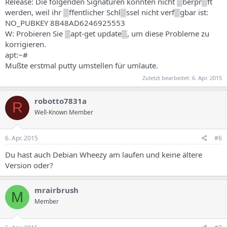
Release: Die folgenden Signaturen konnten nicht ▒berpr▒ft
werden, weil ihr ▒ffentlicher Schl▒ssel nicht verf▒gbar ist:
NO_PUBKEY 8B48AD6246925553
W: Probieren Sie ▒apt-get update▒, um diese Probleme zu
korrigieren.
apt:~#
Mußte erstmal putty umstellen für umlaute.
Zuletzt bearbeitet:
6. Apr. 2015
robotto7831a
R
Well-Known Member
6. Apr. 2015
#6
Du hast auch Debian Wheezy am laufen und keine ältere
Version oder?
mrairbrush
M
Member