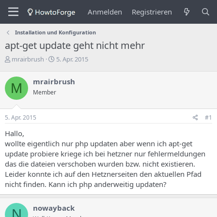
Anmelden
Registrieren
Installation und Konfiguration
apt-get update geht nicht mehr
E
E
mrairbrush
5. Apr. 2015
r
r
s
s
mrairbrush
M
t
t
Member
e
e
l
l
l
l
5. Apr. 2015
#1
e
u
r
n
Hallo,
d
g
wollte eigentlich nur php updaten aber wenn ich apt-get
e
s
update probiere kriege ich bei hetzner nur fehlermeldungen
s
d
das die dateien verschoben wurden bzw. nicht existieren.
T
a
h
t
Leider konnte ich auf den Hetznerseiten den aktuellen Pfad
e
u
nicht finden. Kann ich php anderweitig updaten?
m
m
a
s
nowayback
N