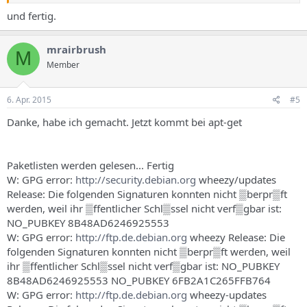
und fertig.
mrairbrush
M
Member
6. Apr. 2015
#5
Danke, habe ich gemacht. Jetzt kommt bei apt-get
Paketlisten werden gelesen... Fertig
W: GPG error:
http://security.debian.org
wheezy/updates
Release: Die folgenden Signaturen konnten nicht ▒berpr▒ft
werden, weil ihr ▒ffentlicher Schl▒ssel nicht verf▒gbar ist:
NO_PUBKEY 8B48AD6246925553
W: GPG error:
http://ftp.de.debian.org
wheezy Release: Die
folgenden Signaturen konnten nicht ▒berpr▒ft werden, weil
ihr ▒ffentlicher Schl▒ssel nicht verf▒gbar ist: NO_PUBKEY
8B48AD6246925553 NO_PUBKEY 6FB2A1C265FFB764
W: GPG error:
http://ftp.de.debian.org
wheezy-updates