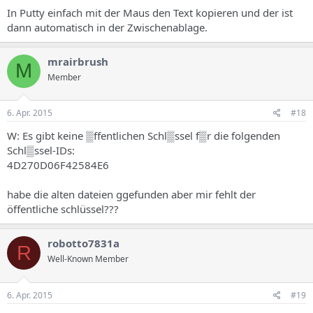
In Putty einfach mit der Maus den Text kopieren und der ist
dann automatisch in der Zwischenablage.
mrairbrush
M
Member
6. Apr. 2015
#18
W: Es gibt keine ▒ffentlichen Schl▒ssel f▒r die folgenden
Schl▒ssel-IDs:
4D270D06F42584E6
habe die alten dateien ggefunden aber mir fehlt der
öffentliche schlüssel???
robotto7831a
R
Well-Known Member
6. Apr. 2015
#19