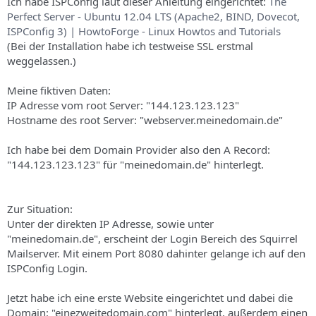
Ich habe ISPConfig laut dieser Anleitung eingerichtet:
The
s
Perfect Server - Ubuntu 12.04 LTS (Apache2, BIND, Dovecot,
ISPConfig 3) | HowtoForge - Linux Howtos and Tutorials
(Bei der Installation habe ich testweise SSL erstmal
weggelassen.)
Meine fiktiven Daten:
IP Adresse vom root Server: "144.123.123.123"
Hostname des root Server: "webserver.meinedomain.de"
Ich habe bei dem Domain Provider also den A Record:
"144.123.123.123" für "meinedomain.de" hinterlegt.
Zur Situation:
Unter der direkten IP Adresse, sowie unter
"meinedomain.de", erscheint der Login Bereich des Squirrel
Mailserver. Mit einem Port 8080 dahinter gelange ich auf den
ISPConfig Login.
Jetzt habe ich eine erste Website eingerichtet und dabei die
Domain: "einezweitedomain.com" hinterlegt, außerdem einen