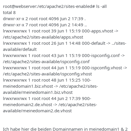
root@webserver:/etc/apache2/sites-enabled# ls -all
total 8
drwxr-xr-x 2 root root 4096 Jun 2 17:39 .
drwxr-xr-x 7 root root 4096 Jun 2 14:49 ..
lrwxrwxrwx 1 root root 39 Jun 1 15:19 000-apps.vhost ->
/etc/apache2/sites-available/apps.vhost
lrwxrwxrwx 1 root root 26 Jun 1 14:48 000-default -> ../sites-
available/default
lrwxrwxrwx 1 root root 43 Jun 1 15:19 000-ispconfig.conf ->
/etc/apache2/sites-available/ispconfig.conf
lrwxrwxrwx 1 root root 44 Jun 1 15:19 000-ispconfig.vhost ->
/etc/apache2/sites-available/ispconfig.vhost
lrwxrwxrwx 1 root root 48 Jun 1 15:25 100-
meinedomain1.biz.vhost -> /etc/apache2/sites-
available/meinedomain1.biz.vhost
lrwxrwxrwx 1 root root 44 Jun 2 17:39 900-
meinedomain2.de.vhost -> /etc/apache2/sites-
available/meinedomain2.de.vhost
Ich habe hier die beiden Domainnamen in meinedomain1 & 2