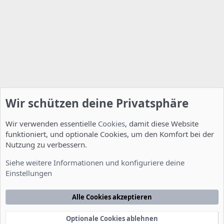
Wir schützen deine Privatsphäre
Wir verwenden essentielle
Cookies
, damit diese Website
funktioniert, und optionale Cookies, um den Komfort bei der
Nutzung zu verbessern.
Installation und Konfiguration
Siehe weitere Informationen und konfiguriere deine
Einstellungen
Cookies
Deutsch [Du]
Kontakt
Nutzungsbedingungen
Datenschutzerklärung
Hilfe
Alle Cookies akzeptieren
Startseite
R
S
S
Optionale Cookies ablehnen
®
Community platform by XenForo
© 2010-2022 XenForo Ltd.
-
Deutsch von
-