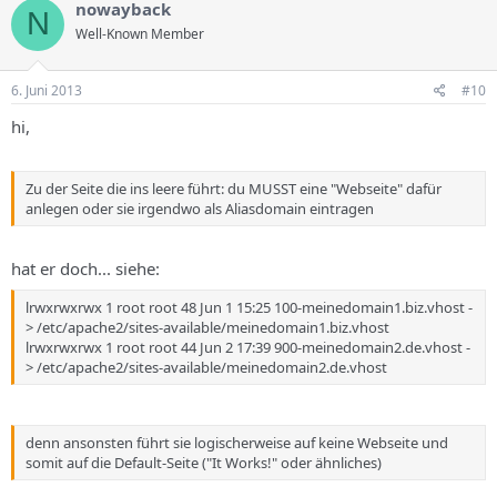
nowayback
N
Well-Known Member
6. Juni 2013
#10
hi,
Zu der Seite die ins leere führt: du MUSST eine "Webseite" dafür
anlegen oder sie irgendwo als Aliasdomain eintragen
hat er doch... siehe:
lrwxrwxrwx 1 root root 48 Jun 1 15:25 100-meinedomain1.biz.vhost -
> /etc/apache2/sites-available/meinedomain1.biz.vhost
lrwxrwxrwx 1 root root 44 Jun 2 17:39 900-meinedomain2.de.vhost -
> /etc/apache2/sites-available/meinedomain2.de.vhost
denn ansonsten führt sie logischerweise auf keine Webseite und
somit auf die Default-Seite ("It Works!" oder ähnliches)