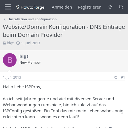
Anmelden
Registrieren
Installation und Konfiguration
Website/Domain Konfiguration - DNS Einträge
beim Domain Provider
E
E
bigt
1. Juni 2013
r
r
s
s
bigt
B
t
t
New Member
e
e
l
l
l
l
1. Juni 2013
#1
e
u
r
n
Hallo liebe ISPPros,
d
g
e
s
da ich seit Jahren gerne und viel mit diversen Server und
s
d
Webanwendungen rumspiele, bin ich zuletzt auf das
T
a
h
t
ISPConfig gestoßen. Ein Tool das mir mein Leben wahnsinnig
e
u
erleichtern kann.... wenn es denn läuft!
m
m
a