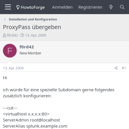
Anmelden
Registrieren
Installation und Konfiguration
ProxyPass übergeben
E
E
f0rd42
13. Apr. 2009
r
r
s
s
f0rd42
F
t
t
New Member
e
e
l
l
l
l
13. Apr. 2009
#1
e
u
r
n
Hi
d
g
e
s
ich würde für eine spezielle Subdomain gerne folgendes
s
d
zusätzlich konfigurieren:
T
a
h
t
---cut---
e
u
m
m
<virtualhost x.x.x.x:80>
a
ServerAdmin root@localhost
s
ServerAlias splunk.example.com