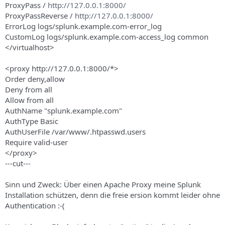
ProxyPass /
http://127.0.0.1:8000/
ProxyPassReverse /
http://127.0.0.1:8000/
ErrorLog logs/splunk.example.com-error_log
CustomLog logs/splunk.example.com-access_log common
</virtualhost>
<proxy http://127.0.0.1:8000/*>
Order deny,allow
Deny from all
Allow from all
AuthName "splunk.example.com"
AuthType Basic
AuthUserFile /var/www/.htpasswd.users
Require valid-user
</proxy>
---cut---
Sinn und Zweck: Über einen Apache Proxy meine Splunk
Installation schützen, denn die freie ersion kommt leider ohne
Authentication :-(