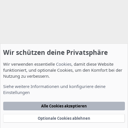
Wir schützen deine Privatsphäre
Wir verwenden essentielle
Cookies
, damit diese Website
funktioniert, und optionale Cookies, um den Komfort bei der
Nutzung zu verbessern.
Installation und Konfiguration
Siehe weitere Informationen und konfiguriere deine
Einstellungen
Cookies
Deutsch [Du]
Kontakt
Nutzungsbedingungen
Datenschutzerklärung
Hilfe
Alle Cookies akzeptieren
Startseite
R
S
S
Optionale Cookies ablehnen
®
Community platform by XenForo
© 2010-2022 XenForo Ltd.
-
Deutsch von
-
xenDach
©2010-2014
F