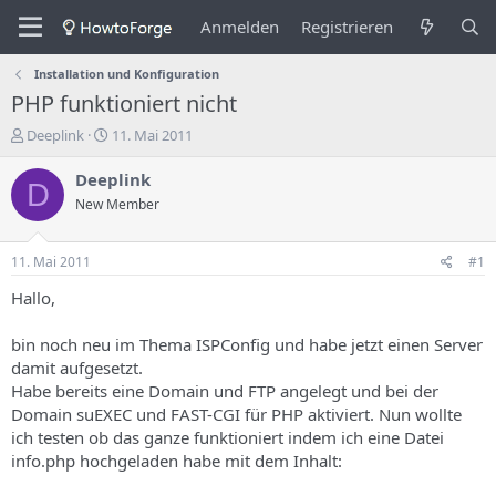
Anmelden
Registrieren
Installation und Konfiguration
PHP funktioniert nicht
E
E
Deeplink
11. Mai 2011
r
r
s
s
Deeplink
D
t
t
New Member
e
e
l
l
l
l
11. Mai 2011
#1
e
u
r
n
Hallo,
d
g
e
s
bin noch neu im Thema ISPConfig und habe jetzt einen Server
s
d
damit aufgesetzt.
T
a
Habe bereits eine Domain und FTP angelegt und bei der
h
t
Domain suEXEC und FAST-CGI für PHP aktiviert. Nun wollte
e
u
m
m
ich testen ob das ganze funktioniert indem ich eine Datei
a
info.php hochgeladen habe mit dem Inhalt:
s