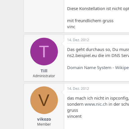
e
u
m
m
Diese Konstellation ist nicht op
a
s
mit freundlichem gruss
vinc
14. Dez. 2012
T
Das geht durchaus so, Du musst
ns2.beispiel.eu die im DNS Ser
Domain Name System - Wikipedi
Till
Administrator
14. Dez. 2012
V
das mach ich nicht in ispconfig
sondern
www.nic.ch
in der sch
gruss
vincent
vikozo
Member