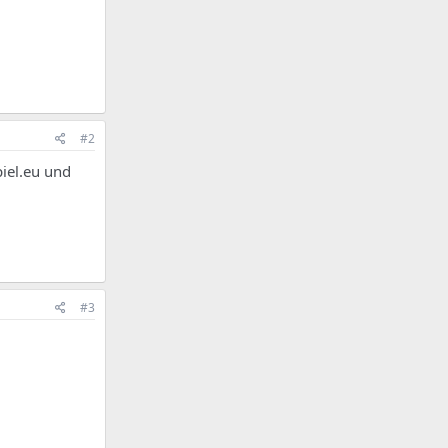
#2
piel.eu und
#3