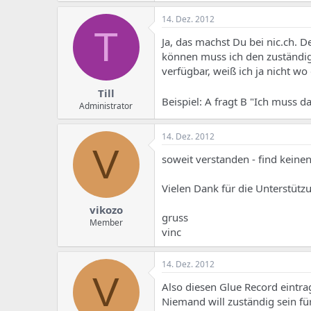
14. Dez. 2012
T
Ja, das machst Du bei nic.ch. 
können muss ich den zuständige
verfügbar, weiß ich ja nicht wo e
Till
Beispiel: A fragt B "Ich muss 
Administrator
14. Dez. 2012
V
soweit verstanden - find kein
Vielen Dank für die Unterstütz
vikozo
gruss
Member
vinc
14. Dez. 2012
V
Also diesen Glue Record eintrag 
Niemand will zuständig sein für