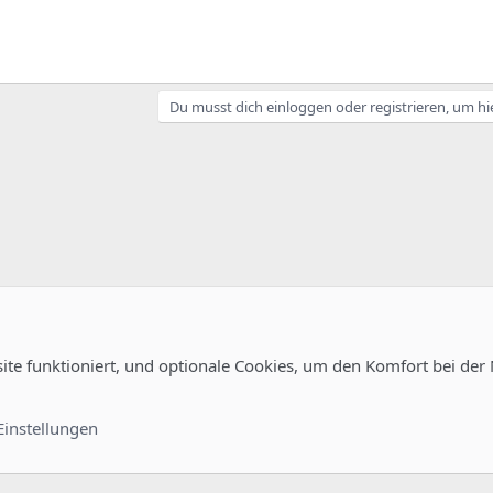
Du musst dich einloggen oder registrieren, um hi
site funktioniert, und optionale Cookies, um den Komfort bei der
uration
Kontakt
Nutzungsb
Einstellungen
®
unity platform by XenForo
© 2010-2022 XenForo Ltd.
-
Deutsch von xenDach
©2010