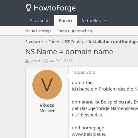
Startseite
Foren
Aktuelles
Neue Beiträge
Foren durchsuchen
Startseite
Foren
ISPConfig
Installation und Konfig
NS Name = domain name
E
E
vikozo
14. Dez. 2012
r
r
s
s
14. Dez. 2012
t
t
V
guten Tag
e
e
l
l
ich habe ein Problem das die N
l
l
e
u
domanine ist Beispiel.eu (als Be
vikozo
r
n
der dazugehörige Namensserv
d
g
Member
ns1.beispiel.eu
e
s
s
d
T
a
und homepage
h
t
www.beispiel.eu