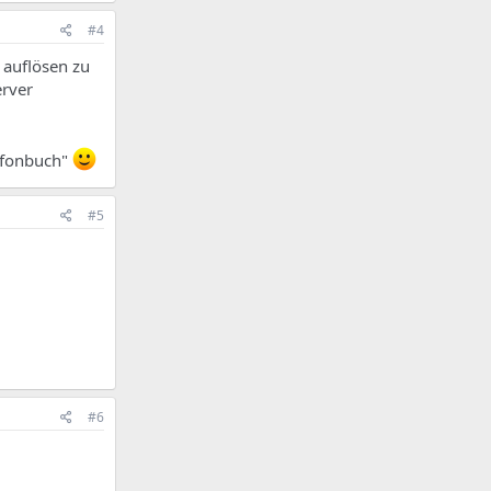
#4
 auflösen zu
erver
lefonbuch"
#5
#6