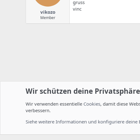
gruss
vinc
vikozo
Member
Wir schützen deine Privatsphäre
Wir verwenden essentielle
Cookies
, damit diese Web
Startseite
Foren
ISPConfig
Installation und Konfig
verbessern.
Cookies
Deutsch [Du]
Siehe weitere Informationen und konfiguriere deine 
Comm