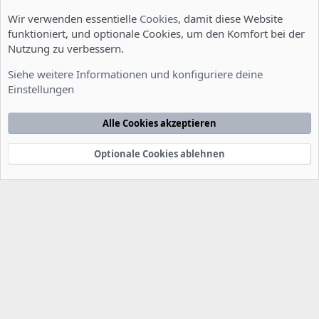
Wir verwenden essentielle
Cookies
, damit diese Website
funktioniert, und optionale Cookies, um den Komfort bei der
Nutzung zu verbessern.
Installation und Konfiguration
Siehe weitere Informationen und konfiguriere deine
Einstellungen
Cookies
Deutsch [Du]
Kontakt
Nutzungsbedingungen
Datenschutzerklärung
Hilfe
Alle Cookies akzeptieren
Startseite
R
S
S
Optionale Cookies ablehnen
®
Community platform by XenForo
© 2010-2022 XenForo Ltd.
-
Deutsch von
-
xenDach
©2010-2014
F
e
e
d