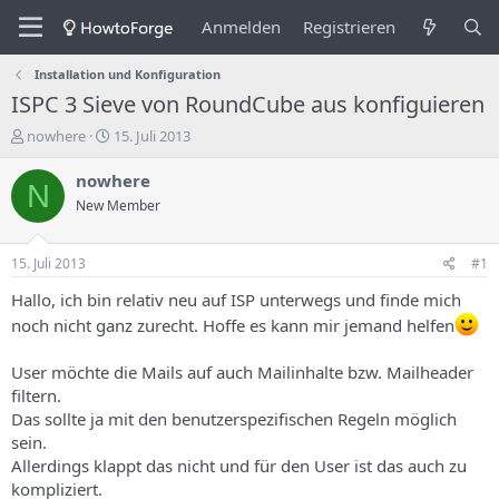
Anmelden
Registrieren
Installation und Konfiguration
ISPC 3 Sieve von RoundCube aus konfiguieren
E
E
nowhere
15. Juli 2013
r
r
s
s
nowhere
N
t
t
New Member
e
e
l
l
l
l
15. Juli 2013
#1
e
u
r
n
Hallo, ich bin relativ neu auf ISP unterwegs und finde mich
d
g
noch nicht ganz zurecht. Hoffe es kann mir jemand helfen
e
s
s
d
User möchte die Mails auf auch Mailinhalte bzw. Mailheader
T
a
filtern.
h
t
e
u
Das sollte ja mit den benutzerspezifischen Regeln möglich
m
m
sein.
a
Allerdings klappt das nicht und für den User ist das auch zu
s
kompliziert.