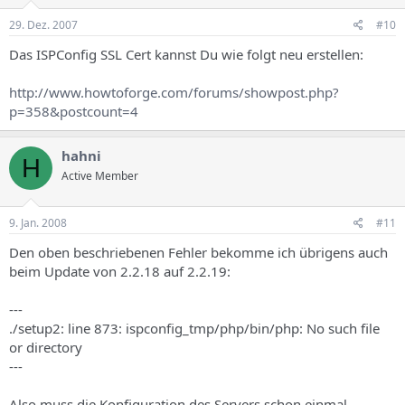
29. Dez. 2007
#10
Das ISPConfig SSL Cert kannst Du wie folgt neu erstellen:
http://www.howtoforge.com/forums/showpost.php?
p=358&postcount=4
hahni
H
Active Member
9. Jan. 2008
#11
Den oben beschriebenen Fehler bekomme ich übrigens auch
beim Update von 2.2.18 auf 2.2.19:
---
./setup2: line 873: ispconfig_tmp/php/bin/php: No such file
or directory
---
Also muss die Konfiguration des Servers schon einmal