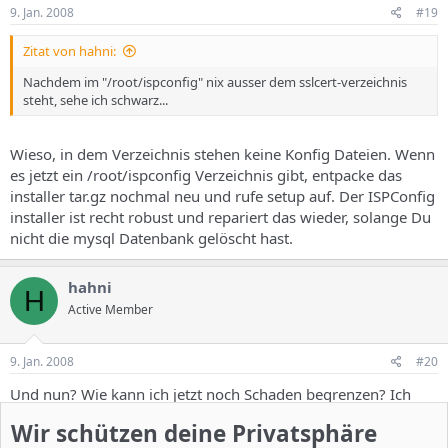
9. Jan. 2008
#19
Zitat von hahni:
Nachdem im "/root/ispconfig" nix ausser dem sslcert-verzeichnis
steht, sehe ich schwarz...
Wieso, in dem Verzeichnis stehen keine Konfig Dateien. Wenn
es jetzt ein /root/ispconfig Verzeichnis gibt, entpacke das
installer tar.gz nochmal neu und rufe setup auf. Der ISPConfig
installer ist recht robust und repariert das wieder, solange Du
nicht die mysql Datenbank gelöscht hast.
hahni
H
Active Member
9. Jan. 2008
#20
Und nun? Wie kann ich jetzt noch Schaden begrenzen? Ich
habe ein Backup der "passwd" und der "shadow" gemacht!
Wir schützen deine Privatsphäre
An die MySQL-Datenbank komme ich nicht mehr ran, oder?