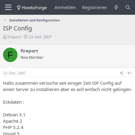
Anmelden
Registrieren
Installation und Konfiguration
ISP Config
E
E
fireport
23. Dez. 2007
r
r
s
s
fireport
F
t
t
New Member
e
e
l
l
l
l
23. Dez. 2007
#1
e
u
r
n
Hallo zusammen versuche seit einiger Zeit ISP Config auf
d
g
einen Server zu installieren aber es will einfach nicht gelingen.
e
s
s
d
Eckdaten :
T
a
h
t
e
u
Debian 3.1
m
m
Apache 2
a
PHP 5.2.4
s
mysql 5