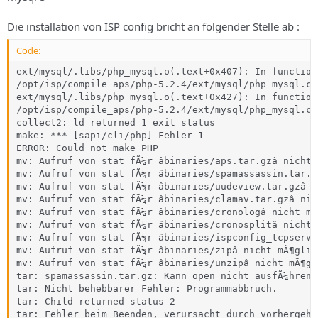
Die installation von ISP config bricht an folgender Stelle ab :
Code:
ext/mysql/.libs/php_mysql.o(.text+0x407): In function
/opt/isp/compile_aps/php-5.2.4/ext/mysql/php_mysql.c:
ext/mysql/.libs/php_mysql.o(.text+0x427): In function
/opt/isp/compile_aps/php-5.2.4/ext/mysql/php_mysql.c:
collect2: ld returned 1 exit status

make: *** [sapi/cli/php] Fehler 1

ERROR: Could not make PHP

mv: Aufruf von stat fÃ¼r âbinaries/aps.tar.gzâ nicht 
mv: Aufruf von stat fÃ¼r âbinaries/spamassassin.tar.g
mv: Aufruf von stat fÃ¼r âbinaries/uudeview.tar.gzâ n
mv: Aufruf von stat fÃ¼r âbinaries/clamav.tar.gzâ nic
mv: Aufruf von stat fÃ¼r âbinaries/cronologâ nicht mÃ
mv: Aufruf von stat fÃ¼r âbinaries/cronosplitâ nicht 
mv: Aufruf von stat fÃ¼r âbinaries/ispconfig_tcpserve
mv: Aufruf von stat fÃ¼r âbinaries/zipâ nicht mÃ¶glic
mv: Aufruf von stat fÃ¼r âbinaries/unzipâ nicht mÃ¶gl
tar: spamassassin.tar.gz: Kann open nicht ausfÃ¼hren.
tar: Nicht behebbarer Fehler: Programmabbruch.

tar: Child returned status 2

tar: Fehler beim Beenden, verursacht durch vorhergehe