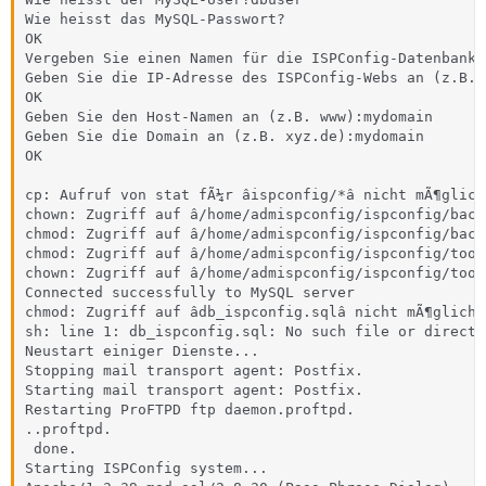
Wie heisst das MySQL-Passwort?

OK

Vergeben Sie einen Namen für die ISPConfig-Datenbank 
Geben Sie die IP-Adresse des ISPConfig-Webs an (z.B. 
OK

Geben Sie den Host-Namen an (z.B. www):mydomain

Geben Sie die Domain an (z.B. xyz.de):mydomain

OK

cp: Aufruf von stat fÃ¼r âispconfig/*â nicht mÃ¶glich
chown: Zugriff auf â/home/admispconfig/ispconfig/back
chmod: Zugriff auf â/home/admispconfig/ispconfig/back
chmod: Zugriff auf â/home/admispconfig/ispconfig/tool
chown: Zugriff auf â/home/admispconfig/ispconfig/tool
Connected successfully to MySQL server

chmod: Zugriff auf âdb_ispconfig.sqlâ nicht mÃ¶glich:
sh: line 1: db_ispconfig.sql: No such file or director
Neustart einiger Dienste...

Stopping mail transport agent: Postfix.

Starting mail transport agent: Postfix.

Restarting ProFTPD ftp daemon.proftpd.

..proftpd.

 done.

Starting ISPConfig system...
