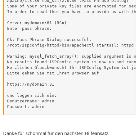
Apache/1.3.39 mod_ssl/2.8.30 (Pass Phrase Dialog)

Some of your private key files are encrypted for secu
In order to read them you have to provide us with the
Server mydomain:81 (RSA)

Enter pass phrase:

Ok: Pass Phrase Dialog successful.

/root/ispconfig/httpd/bin/apachectl startssl: httpd st
Warning: mysql_fetch_array(): supplied argument is no
No results found!ISPConfig system is now up and runnin
Herzlichen Glueckwunsch! Ihr ISPConfig-System ist jet
Bitte gehen Sie mit Ihrem Browser auf

https://mydomain:81

und loggen sich ein:

Benutzername: admin

Passwort: admin
Danke für schonmal für den nächsten Hilfeansatz.