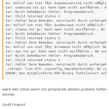
mv: Aufruf von stat fÃ¼r âspamassassinâ nicht mÃ¶glic
tar: uudeview.tar.gz: Kann open nicht ausfÃ¼hren.: No
tar: Nicht behebbarer Fehler: Programmabbruch.

tar: Child returned status 2

tar: Fehler beim Beenden, verursacht durch vorhergehe
mv: Aufruf von stat fÃ¼r âuudeviewâ nicht mÃ¶glich: N
tar: clamav.tar.gz: Kann open nicht ausfÃ¼hren.: No s
tar: Nicht behebbarer Fehler: Programmabbruch.

tar: Child returned status 2

tar: Fehler beim Beenden, verursacht durch vorhergehe
mv: Aufruf von stat fÃ¼r âclamavâ nicht mÃ¶glich: No 
tar: aps.tar.gz: Kann open nicht ausfÃ¼hren.: No such
tar: Nicht behebbarer Fehler: Programmabbruch.

tar: Child returned status 2

tar: Fehler beim Beenden, verursacht durch vorhergehe
./setup2: line 873: ispconfig_tmp/php/bin/php: No suc
ERROR: Das mitgelieferte PHP-Binary funktioniert auf 
wäre sehr schön wenn mir jemand bei diesem problem helfen
könnte.
Gruß Fireport