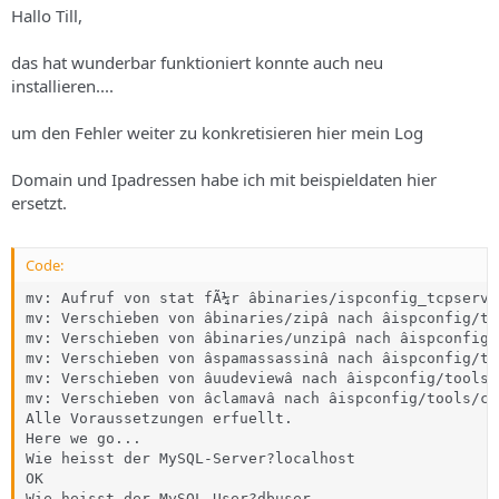
Hallo Till,
das hat wunderbar funktioniert konnte auch neu
installieren....
um den Fehler weiter zu konkretisieren hier mein Log
Domain und Ipadressen habe ich mit beispieldaten hier
ersetzt.
Code:
mv: Aufruf von stat fÃ¼r âbinaries/ispconfig_tcpserve
mv: Verschieben von âbinaries/zipâ nach âispconfig/to
mv: Verschieben von âbinaries/unzipâ nach âispconfig/
mv: Verschieben von âspamassassinâ nach âispconfig/to
mv: Verschieben von âuudeviewâ nach âispconfig/tools/
mv: Verschieben von âclamavâ nach âispconfig/tools/cl
Alle Voraussetzungen erfuellt.

Here we go...

Wie heisst der MySQL-Server?localhost

OK

Wie heisst der MySQL-User?dbuser
