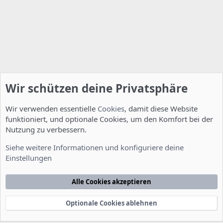
Wir schützen deine Privatsphäre
Wir verwenden essentielle
Cookies
, damit diese Website
funktioniert, und optionale Cookies, um den Komfort bei der
Nutzung zu verbessern.
Installation und Konfiguration
Siehe weitere Informationen und konfiguriere deine
Einstellungen
Cookies
Deutsch [Du]
Kontakt
Nutzungsbedingungen
Datenschutzerklärung
Hilfe
Alle Cookies akzeptieren
Startseite
R
S
S
Optionale Cookies ablehnen
®
Community platform by XenForo
© 2010-2022 XenForo Ltd.
-
Deutsch von
-
xenDach
©2010-2014
F
e