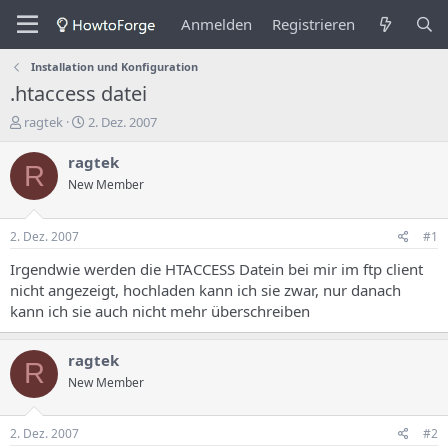
Anmelden
Registrieren
Installation und Konfiguration
.htaccess datei
E
E
ragtek
2. Dez. 2007
r
r
s
s
ragtek
R
t
t
New Member
e
e
l
l
l
l
2. Dez. 2007
#1
e
u
r
n
Irgendwie werden die HTACCESS Datein bei mir im ftp client
d
g
nicht angezeigt, hochladen kann ich sie zwar, nur danach
e
s
kann ich sie auch nicht mehr überschreiben
s
d
T
a
h
t
ragtek
R
e
u
New Member
m
m
a
s
2. Dez. 2007
#2