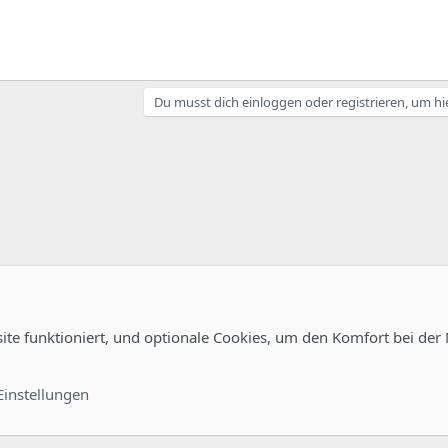
Du musst dich einloggen oder registrieren, um hi
site funktioniert, und optionale Cookies, um den Komfort bei der
uration
Kontakt
Nutzungsb
Einstellungen
®
unity platform by XenForo
© 2010-2022 XenForo Ltd.
-
Deutsch von xenDach
©2010