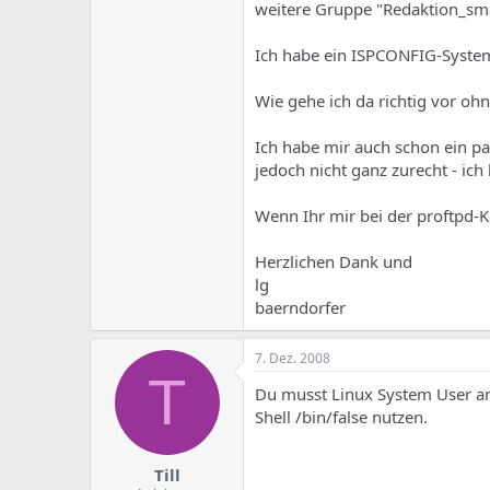
e
u
weitere Gruppe "Redaktion_smal
m
m
a
Ich habe ein ISPCONFIG-System
s
Wie gehe ich da richtig vor oh
Ich habe mir auch schon ein p
jedoch nicht ganz zurecht - ic
Wenn Ihr mir bei der proftpd-K
Herzlichen Dank und
lg
baerndorfer
7. Dez. 2008
T
Du musst Linux System User an
Shell /bin/false nutzen.
Till