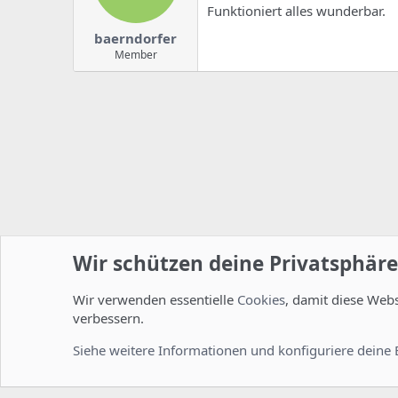
Funktioniert alles wunderbar.
baerndorfer
Member
Wir schützen deine Privatsphäre
Wir verwenden essentielle
Cookies
, damit diese Web
Startseite
Foren
ISPConfig
Installation und Konfig
verbessern.
Cookies
Deutsch [Du]
Siehe weitere Informationen und konfiguriere deine 
Comm