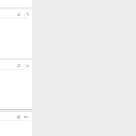
#3
#4
#5