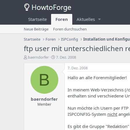
Startseite
Foren
Aktuelles
Neue Beiträge
Foren durchsuchen
Startseite
Foren
ISPConfig
Installation und Konfig
ftp user mit unterschiedlichen 
E
E
baerndorfer
7. Dez. 2008
r
r
s
s
7. Dez. 2008
t
t
B
Hallo an alle Forenmitglieder!
e
e
l
l
l
l
In meinem Web-Verzeichnis (/
e
u
enthalten sind verschiedene U
baerndorfer
r
n
d
g
Member
Nun möchte ich Usern per FTP 
e
s
ISPCONFIG-System
nicht
angele
s
d
T
a
h
t
Es gibt die Gruppe "Redaktion"