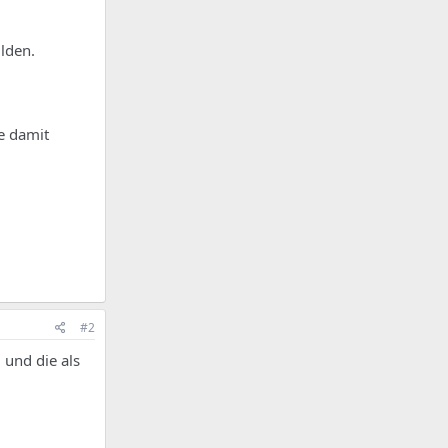
lden.
e damit
#2
 und die als