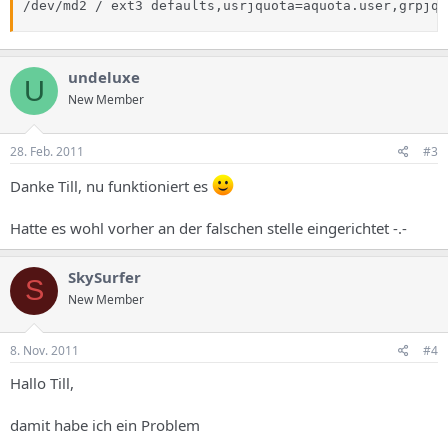
/dev/md2 / ext3 defaults,usrjquota=aquota.user,grpjqu
undeluxe
U
New Member
28. Feb. 2011
#3
Danke Till, nu funktioniert es
Hatte es wohl vorher an der falschen stelle eingerichtet -.-
SkySurfer
S
New Member
8. Nov. 2011
#4
Hallo Till,
damit habe ich ein Problem