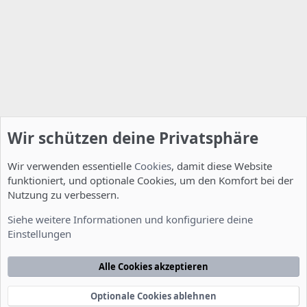
Wir schützen deine Privatsphäre
Wir verwenden essentielle
Cookies
, damit diese Website
funktioniert, und optionale Cookies, um den Komfort bei der
Nutzung zu verbessern.
Installation und Konfiguration
Siehe weitere Informationen und konfiguriere deine
Einstellungen
Cookies
Deutsch [Du]
Kontakt
Nutzungsbedingungen
Datenschutzerklärung
Hilfe
Alle Cookies akzeptieren
Startseite
R
S
S
Optionale Cookies ablehnen
®
Community platform by XenForo
© 2010-2022 XenForo Ltd.
-
Deutsch von
-