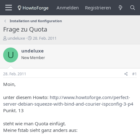
Anmelden
Registrieren
Installation und Konfiguration
Frage zu Quota
E
E
undeluxe
28. Feb. 2011
r
r
s
s
undeluxe
U
t
t
New Member
e
e
l
l
l
l
28. Feb. 2011
#1
e
u
r
n
Moin,
d
g
e
s
unter diesem Howto:
http://www.howtoforge.com/perfect-
s
d
server-debian-squeeze-with-bind-and-courier-ispconfig-3-p4
T
a
Punkt. 13
h
t
e
u
m
m
steht wie man Quota einfügt.
a
Meine fstab sieht ganz anders aus:
s