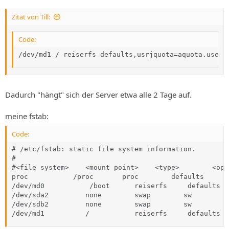
Zitat von Till:
Code:
/dev/md1 / reiserfs defaults,usrjquota=aquota.user,
Dadurch "hängt" sich der Server etwa alle 2 Tage auf.
meine fstab:
Code:
# /etc/fstab: static file system information.

#

#<file system>    <mount point>    <type>        <opt
proc           /proc       proc        defaults      
/dev/md0           /boot      reiserfs     defaults  
/dev/sda2         none        swap        sw         
/dev/sdb2         none        swap        sw         
/dev/md1          /           reiserfs     defaults  