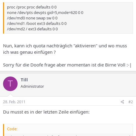
proc /proc proc defaults 0 0
none /dev/pts devpts gid=5,mode=620 0 0
/dev/md0 none swap sw 0 0
/dev/md1 /boot ext3 defaults 0 0
/dev/md2 / ext3 defaults 0 0
Nun, kann ich quota nachträglich "aktivieren" und wo muss
ich was genau einfügen ?
Sorry für die Doofe frage aber momentan ist die Birne Voll :-|
Till
T
Administrator
28. Feb. 2011
#2
Du musst es in der letzten Zeile einfügen:
Code: