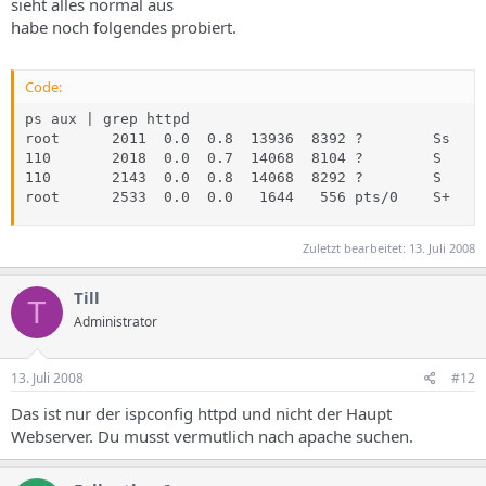
sieht alles normal aus
habe noch folgendes probiert.
Code:
ps aux | grep httpd

root      2011  0.0  0.8  13936  8392 ?        Ss   1
110       2018  0.0  0.7  14068  8104 ?        S    1
110       2143  0.0  0.8  14068  8292 ?        S    1
root      2533  0.0  0.0   1644   556 pts/0    S+   1
Zuletzt bearbeitet:
13. Juli 2008
Till
T
Administrator
13. Juli 2008
#12
Das ist nur der ispconfig httpd und nicht der Haupt
Webserver. Du musst vermutlich nach apache suchen.