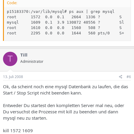
Code:
p15183370:/var/lib/mysql# ps aux | grep mysql

root      1572  0.0  0.1   2664  1336 ?        S    M
mysql     1609  0.1  3.9 130872 40556 ?        Sl   M
root      1610  0.0  0.0   1560   508 ?        S    M
root      2295  0.0  0.0   1644   560 pts/0    S+   1
Till
T
Administrator
13. Juli 2008
#6
Ok, da scheint noch eine mysql Datenbank zu laufen, die das
Start / Stop Script nicht beenden kann.
Entweder Du startest den kompletten Server mal neu, oder
Du versuchst die Prozesse mit kill zu beenden und dann
mysql neu zu starten.
kill 1572 1609