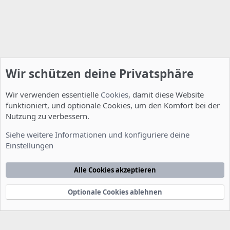
Wir schützen deine Privatsphäre
Wir verwenden essentielle
Cookies
, damit diese Website
funktioniert, und optionale Cookies, um den Komfort bei der
Nutzung zu verbessern.
Installation und Konfiguration
Siehe weitere Informationen und konfiguriere deine
Einstellungen
Cookies
Deutsch [Du]
Kontakt
Nutzungsbedingungen
Datenschutzerklärung
Hilfe
Alle Cookies akzeptieren
Startseite
R
S
S
Optionale Cookies ablehnen
®
Community platform by XenForo
© 2010-2022 XenForo Ltd.
-
Deutsch von
-
xenDach
©2010-2014
F
e
e
d