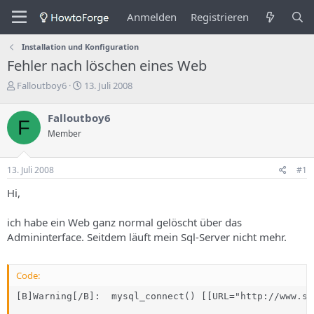
Anmelden
Registrieren
Installation und Konfiguration
Fehler nach löschen eines Web
E
E
Falloutboy6
13. Juli 2008
r
r
s
s
Falloutboy6
F
t
t
Member
e
e
l
l
l
l
13. Juli 2008
#1
e
u
r
n
Hi,
d
g
e
s
ich habe ein Web ganz normal gelöscht über das
s
d
Admininterface. Seitdem läuft mein Sql-Server nicht mehr.
T
a
h
t
e
u
m
m
Code:
a
[B]Warning[/B]:  mysql_connect() [[URL="http://www.sa
s