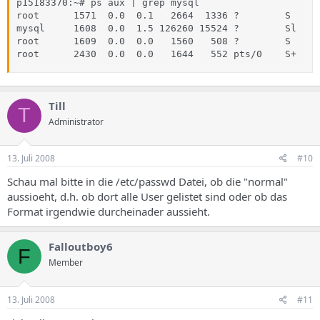
p15183370:~# ps aux | grep mysql

root      1571  0.0  0.1   2664  1336 ?        S    1
mysql     1608  0.0  1.5 126260 15524 ?        Sl   1
root      1609  0.0  0.0   1560   508 ?        S    1
root      2430  0.0  0.0   1644   552 pts/0    S+   1
Till
T
Administrator
13. Juli 2008
#10
Schau mal bitte in die /etc/passwd Datei, ob die "normal"
aussioeht, d.h. ob dort alle User gelistet sind oder ob das
Format irgendwie durcheinader aussieht.
Falloutboy6
F
Member
13. Juli 2008
#11