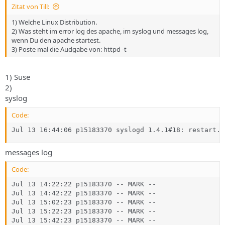
Zitat von Till:
1) Welche Linux Distribution.
2) Was steht im error log des apache, im syslog und messages log,
wenn Du den apache startest.
3) Poste mal die Audgabe von: httpd -t
1) Suse
2)
syslog
Code:
Jul 13 16:44:06 p15183370 syslogd 1.4.1#18: restart.
messages log
Code:
Jul 13 14:22:22 p15183370 -- MARK --

Jul 13 14:42:22 p15183370 -- MARK --

Jul 13 15:02:23 p15183370 -- MARK --

Jul 13 15:22:23 p15183370 -- MARK --

Jul 13 15:42:23 p15183370 -- MARK --
