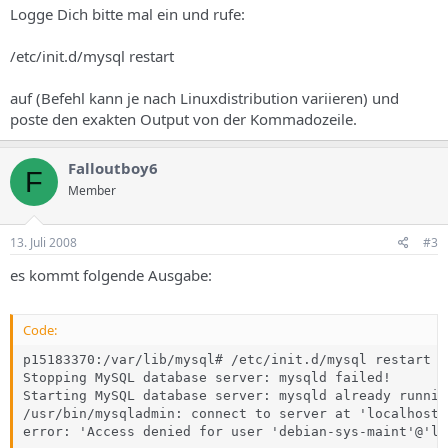
Logge Dich bitte mal ein und rufe:
/etc/init.d/mysql restart
auf (Befehl kann je nach Linuxdistribution variieren) und
poste den exakten Output von der Kommadozeile.
Falloutboy6
F
Member
13. Juli 2008
#3
es kommt folgende Ausgabe:
Code:
p15183370:/var/lib/mysql# /etc/init.d/mysql restart

Stopping MySQL database server: mysqld failed!

Starting MySQL database server: mysqld already running
/usr/bin/mysqladmin: connect to server at 'localhost' 
error: 'Access denied for user 'debian-sys-maint'@'lo