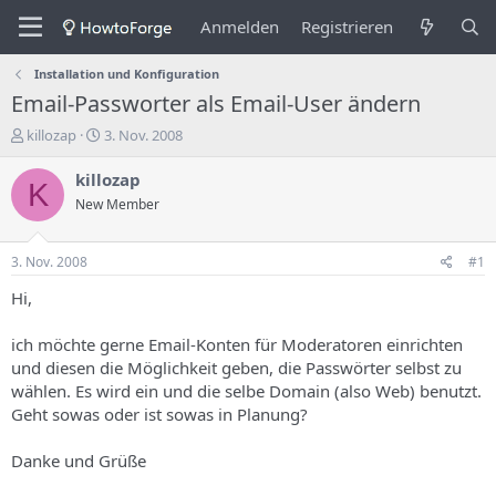
Anmelden
Registrieren
Installation und Konfiguration
Email-Passworter als Email-User ändern
E
E
killozap
3. Nov. 2008
r
r
s
s
killozap
K
t
t
New Member
e
e
l
l
l
l
3. Nov. 2008
#1
e
u
r
n
Hi,
d
g
e
s
ich möchte gerne Email-Konten für Moderatoren einrichten
s
d
und diesen die Möglichkeit geben, die Passwörter selbst zu
T
a
wählen. Es wird ein und die selbe Domain (also Web) benutzt.
h
t
Geht sowas oder ist sowas in Planung?
e
u
m
m
a
Danke und Grüße
s