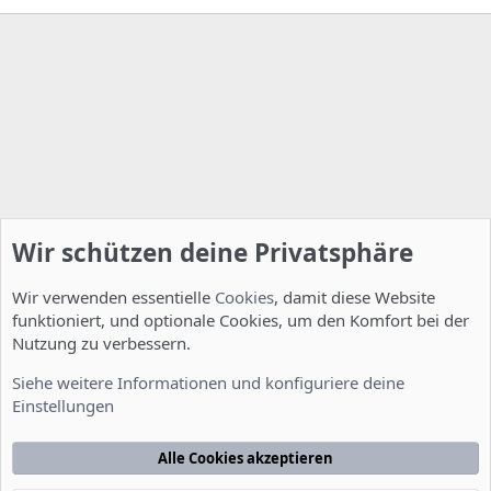
Wir schützen deine Privatsphäre
Wir verwenden essentielle
Cookies
, damit diese Website
funktioniert, und optionale Cookies, um den Komfort bei der
Nutzung zu verbessern.
Installation und Konfiguration
Siehe weitere Informationen und konfiguriere deine
Einstellungen
Cookies
Deutsch [Du]
Kontakt
Nutzungsbedingungen
Datenschutzerklärung
Hilfe
Alle Cookies akzeptieren
Startseite
R
S