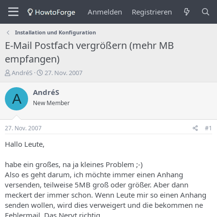
Anmelden
Registrieren
Installation und Konfiguration
E-Mail Postfach vergrößern (mehr MB
empfangen)
E
E
AndréS
27. Nov. 2007
r
r
s
s
AndréS
A
t
t
New Member
e
e
l
l
l
l
27. Nov. 2007
#1
e
u
r
n
Hallo Leute,
d
g
e
s
habe ein großes, na ja kleines Problem ;-)
s
d
Also es geht darum, ich möchte immer einen Anhang
T
a
versenden, teilweise 5MB groß oder größer. Aber dann
h
t
meckert der immer schon. Wenn Leute mir so einen Anhang
e
u
m
m
senden wollen, wird dies verweigert und die bekommen ne
a
Fehlermail. Das Nervt richtig.