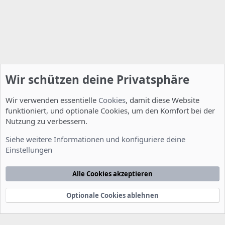
Wir schützen deine Privatsphäre
Wir verwenden essentielle
Cookies
, damit diese Website
funktioniert, und optionale Cookies, um den Komfort bei der
Nutzung zu verbessern.
Installation und Konfiguration
Siehe weitere Informationen und konfiguriere deine
Einstellungen
Cookies
Deutsch [Du]
Kontakt
Nutzungsbedingungen
Datenschutzerklärung
Hilfe
Alle Cookies akzeptieren
Startseite
R
S
S
Optionale Cookies ablehnen
®
Community platform by XenForo
© 2010-2022 XenForo Ltd.
-
Deutsch von
-
xenDach
©2010-2014
F
e
e