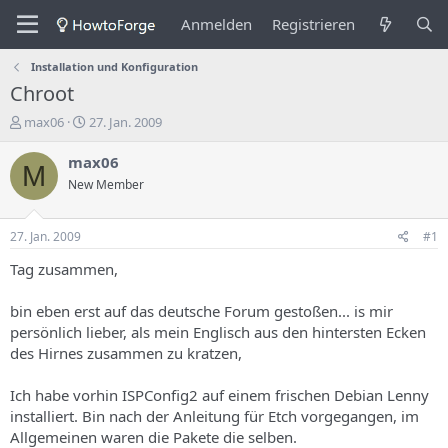
Anmelden
Registrieren
Installation und Konfiguration
Chroot
E
E
max06
27. Jan. 2009
r
r
s
s
max06
M
t
t
New Member
e
e
l
l
l
l
27. Jan. 2009
#1
e
u
r
n
Tag zusammen,
d
g
e
s
bin eben erst auf das deutsche Forum gestoßen... is mir
s
d
persönlich lieber, als mein Englisch aus den hintersten Ecken
T
a
des Hirnes zusammen zu kratzen,
h
t
e
u
m
m
Ich habe vorhin ISPConfig2 auf einem frischen Debian Lenny
a
installiert. Bin nach der Anleitung für Etch vorgegangen, im
s
Allgemeinen waren die Pakete die selben.