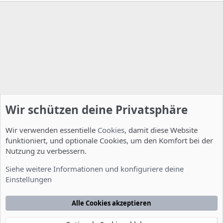
Wir schützen deine Privatsphäre
Wir verwenden essentielle
Cookies
, damit diese Website
funktioniert, und optionale Cookies, um den Komfort bei der
Nutzung zu verbessern.
Installation und Konfiguration
Siehe weitere Informationen und konfiguriere deine
Einstellungen
Cookies
Deutsch [Du]
Kontakt
Nutzungsbedingungen
Datenschutzerklärung
Hilfe
Alle Cookies akzeptieren
Startseite
R
S
S