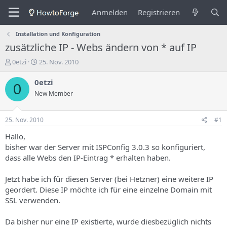
Anmelden
Registrieren
Installation und Konfiguration
zusätzliche IP - Webs ändern von * auf IP
E
E
0etzi
25. Nov. 2010
r
r
s
s
0etzi
0
t
t
New Member
e
e
l
l
l
l
25. Nov. 2010
#1
e
u
r
n
Hallo,
d
g
bisher war der Server mit ISPConfig 3.0.3 so konfiguriert,
e
s
dass alle Webs den IP-Eintrag * erhalten haben.
s
d
T
a
Jetzt habe ich für diesen Server (bei Hetzner) eine weitere IP
h
t
geordert. Diese IP möchte ich für eine einzelne Domain mit
e
u
m
m
SSL verwenden.
a
s
Da bisher nur eine IP existierte, wurde diesbezüglich nichts