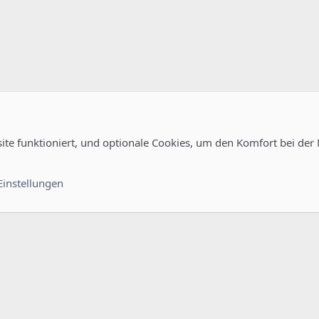
site funktioniert, und optionale Cookies, um den Komfort bei der
uration
Kontakt
Nutzungsb
Einstellungen
®
unity platform by XenForo
© 2010-2022 XenForo Ltd.
-
Deutsch von xenDach
©2010