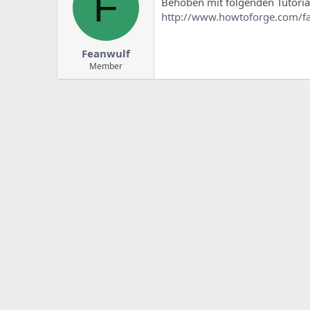
F
e
u
Behoben mit folgenden Tutoria
m
m
http://www.howtoforge.com/f
a
s
Feanwulf
Member