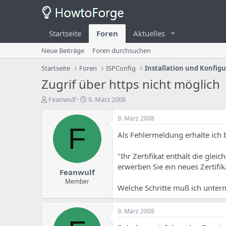
Startseite
Foren
Aktuelles
Neue Beiträge
Foren durchsuchen
Startseite
Foren
ISPConfig
Installation und Konfig
Zugrif über https nicht möglich
E
E
Feanwulf
9. März 2008
r
r
s
s
9. März 2008
t
t
F
Als Fehlermeldung erhalte ich b
e
e
l
l
l
l
"Ihr Zertifikat enthält die glei
e
u
erwerben Sie ein neues Zertifi
Feanwulf
r
n
d
g
Member
Welche Schritte muß ich unte
e
s
s
d
T
a
9. März 2008
h
t