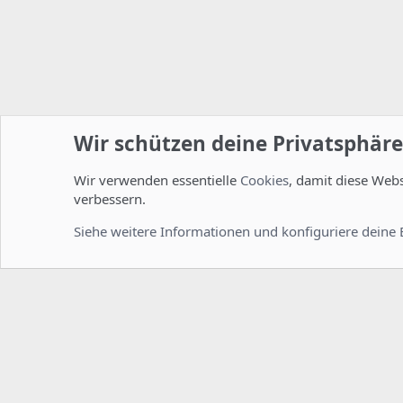
Wir schützen deine Privatsphäre
Wir verwenden essentielle
Cookies
, damit diese Web
Startseite
Foren
ISPConfig
Installation und Konfig
verbessern.
Cookies
Deutsch [Du]
Siehe weitere Informationen und konfiguriere deine 
Comm