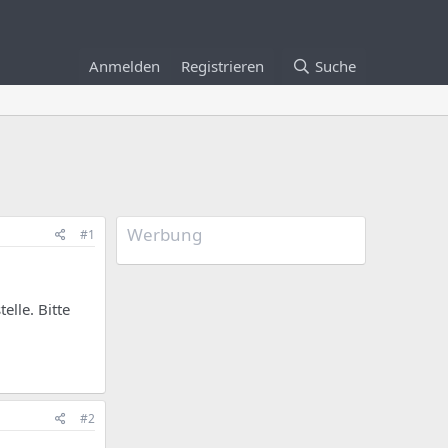
Anmelden
Registrieren
Suche
Werbung
#1
elle. Bitte
#2