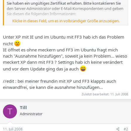
Sie haben ein ungültiges Zertifikat erhalten. Bitte kontaktieren Sie
den Server-Administrator oder E-Mail-Korrespondenten und geben
Sie diesen die folgenden Informationen:
Klicke in dieses Feld, um es in vollständiger Größe anzuzeigen.
Ihr Zertifikat enthält die gleiche Seriennummer wie ein anderes
Zertifikat dieser Zertifizierungsstelle. Bitte erwerben Sie ein neues
Zertifikat mit einer eindeutigen Seriennummer.
Unter XP mit IE und im Ubuntu mit FF3 hab ich das Problem
nicht
(Fehlercode: sec_error_reused_issuer_and_serial)
IE öffnet es ohne meckern und FF3 im Ubuntu fragt mich
nach "Ausnahme hinzufügen", soweit ja kein Problem... wieso
Die aufgerufene Seite kann nicht angezeigt werden, da die Echtheit
der Daten nicht verifiziert werden konnte.
meckert XP dann mit FF3 ? Settings hab ich keine verändert
* Bitte kontaktieren Sie die Website-Betreiber, um sie über dieses
und vor dem Update ging das ja auch
Problem zu informieren.
//edit : bei meiner freundin mit XP und FF3 klappts auch
einwandfrei, sie kann die ausnahme hinzufügen...
Zuletzt bearbeitet:
11. Juli 2008
Till
T
Administrator
11. Juli 2008
#2