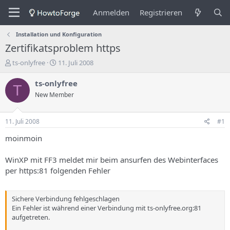
Anmelden
Registrieren
Installation und Konfiguration
Zertifikatsproblem https
E
E
ts-onlyfree
11. Juli 2008
r
r
s
s
ts-onlyfree
T
t
t
New Member
e
e
l
l
l
l
11. Juli 2008
#1
e
u
r
n
moinmoin
d
g
e
s
WinXP mit FF3 meldet mir beim ansurfen des Webinterfaces
s
d
per https:81 folgenden Fehler
T
a
h
t
e
u
Sichere Verbindung fehlgeschlagen
m
m
Ein Fehler ist während einer Verbindung mit ts-onlyfree.org:81
a
aufgetreten.
s