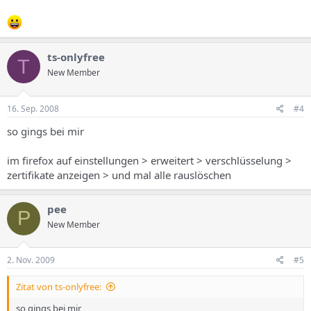
ts-onlyfree
T
New Member
16. Sep. 2008
#4
so gings bei mir
im firefox auf einstellungen > erweitert > verschlüsselung >
zertifikate anzeigen > und mal alle rauslöschen
pee
P
New Member
2. Nov. 2009
#5
Zitat von ts-onlyfree:
so gings bei mir