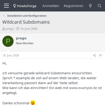
Anmelden
Registrieren
Installation und Konfiguration
Wildcard Subdomains
E
E
prego
18. Juni 2008
r
r
s
s
prego
P
t
t
New Member
e
e
l
l
l
l
18. Juni 2008
#1
e
u
r
n
Hi,
d
g
e
s
ich versuche gerade wildcard-Subdomains einzurichten.
s
d
Sprich *.example.de soll auf einem Web landen, die weiter
T
a
Verarbeitung passiert dann auf der Seite selbst.
h
t
Wie kann ich das einrichten? Ein web mit
www.example.de
ist
e
u
m
m
angelegt.
a
s
Danke schonmal