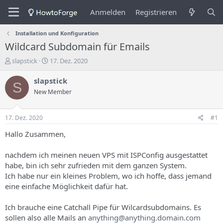
Anmelden
Registrieren
Installation und Konfiguration
Wildcard Subdomain für Emails
E
E
slapstick
17. Dez. 2020
r
r
s
s
slapstick
S
t
t
New Member
e
e
l
l
l
l
17. Dez. 2020
#1
e
u
r
n
Hallo Zusammen,
d
g
e
s
nachdem ich meinen neuen VPS mit ISPConfig ausgestattet
s
d
habe, bin ich sehr zufrieden mit dem ganzen System.
T
a
Ich habe nur ein kleines Problem, wo ich hoffe, dass jemand
h
t
eine einfache Möglichkeit dafür hat.
e
u
m
m
a
Ich brauche eine Catchall Pipe für Wilcardsubdomains. Es
s
sollen also alle Mails an
anything@anything.domain.com