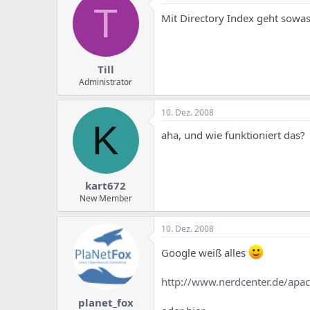
e
u
T
m
m
Mit Directory Index geht sowas
a
s
Till
Administrator
10. Dez. 2008
K
aha, und wie funktioniert das?
kart672
New Member
10. Dez. 2008
Google weiß alles
http://www.nerdcenter.de/apach
planet_fox