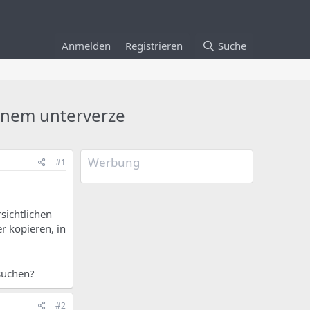
Anmelden
Registrieren
Suche
einem unterverze
Werbung
#1
sichtlichen
r kopieren, in
suchen?
#2