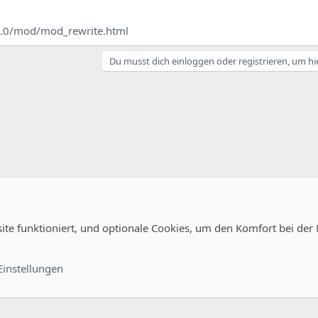
/2.0/mod/mod_rewrite.html
Du musst dich einloggen oder registrieren, um hi
site funktioniert, und optionale Cookies, um den Komfort bei der
uration
Kontakt
Nutzungsb
Einstellungen
®
unity platform by XenForo
© 2010-2022 XenForo Ltd.
-
Deutsch von xenDach
©2010