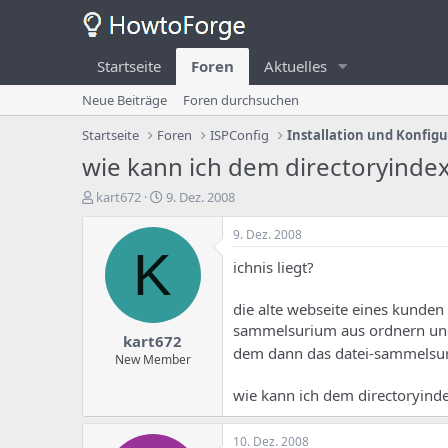
Startseite
Foren
Aktuelles
Neue Beiträge
Foren durchsuchen
Startseite
Foren
ISPConfig
Installation und Konfig
wie kann ich dem directoryindex
E
E
kart672
9. Dez. 2008
r
r
s
s
9. Dez. 2008
t
t
K
ichnis liegt?
e
e
l
l
l
l
die alte webseite eines kunden
e
u
sammelsurium aus ordnern und d
kart672
r
n
dem dann das datei-sammelsur
d
g
New Member
e
s
s
d
wie kann ich dem directoryind
T
a
h
t
10. Dez. 2008