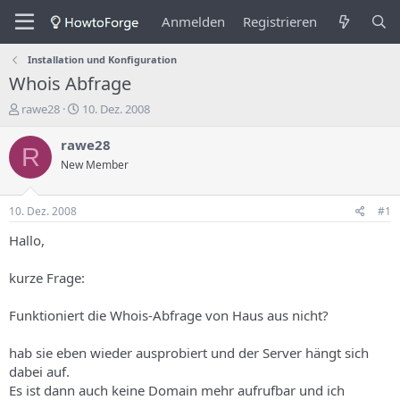
Anmelden
Registrieren
Installation und Konfiguration
Whois Abfrage
E
E
rawe28
10. Dez. 2008
r
r
s
s
rawe28
R
t
t
New Member
e
e
l
l
l
l
10. Dez. 2008
#1
e
u
r
n
Hallo,
d
g
e
s
kurze Frage:
s
d
T
a
Funktioniert die Whois-Abfrage von Haus aus nicht?
h
t
e
u
m
m
hab sie eben wieder ausprobiert und der Server hängt sich
a
dabei auf.
s
Es ist dann auch keine Domain mehr aufrufbar und ich