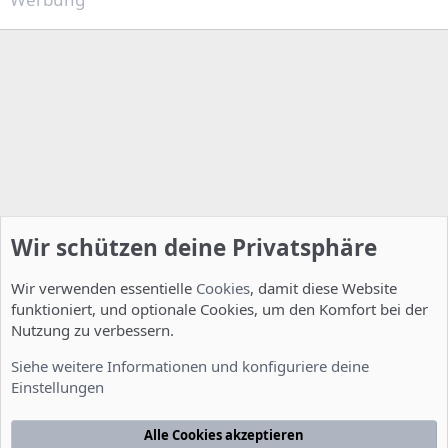
Wir schützen deine Privatsphäre
Wir verwenden essentielle
Cookies
, damit diese Website
funktioniert, und optionale Cookies, um den Komfort bei der
Nutzung zu verbessern.
Installation und Konfiguration
Siehe weitere Informationen und konfiguriere deine
Einstellungen
Cookies
Deutsch [Du]
Kontakt
Nutzungsbedingungen
Datenschutzerklärung
Hilfe
Alle Cookies akzeptieren
Startseite
R