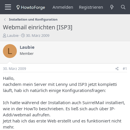
Anmelden
Registrieren
Installation und Konfiguration
Webmail einrichten [ISP3]
E
E
Laubie
30. März 2009
r
r
s
s
Laubie
L
t
t
Member
e
e
l
l
l
l
30. März 2009
#1
e
u
r
n
Hallo,
d
g
nachdem mein Server mit Lenny und ISP3 jetzt kompletti
e
s
läuft, hab ich natürlich einige Konfigurationsfragen:
s
d
T
a
Ich hatte während der Installation auch SuirrelMail installiert,
h
t
wie in der HowTo beschrieben. Es ließ sich auch über IP-
e
u
m
m
Addi/webmail aufrufen.
a
Jetzt hab ich das erste Web erstellt und es funktioniert nicht
s
mehr.