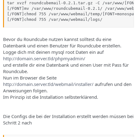
tar xvzf roundcubemail-0.2.1.tar.gz -C /var/www/[FONT
[/FONT]mv /var/www/roundcubemail-0.2.1/ /var/www/webm
[/FONT]chmod 755 /var/www/webmail/temp/[FONT=monospace
[/FONT]chmod 755 /var/www/webmail/logs/
Bevor du Roundcube nutzen kannst solltest du eine
Datenbank und einen Benutzer für Roundcube erstellen.
Logge dich mit deinen mysql root Daten ein auf
http://domain.server.tld/phpmyadmin/
und erstelle dir eine Datenbank und einen User mit Pass für
Roundcube.
Nun im Browser die Seite
http://domain.server.tld/webmail/installer/
aufrufen und den
Anweisungen folgen.
Im Prinzip ist die Installation selbsterklärend.
Die Configs die bei der Installation erstellt werden müssen bei
Schritt 2 nach