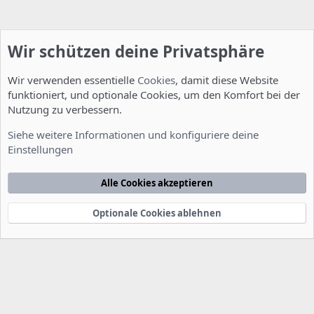
Wir schützen deine Privatsphäre
Wir verwenden essentielle
Cookies
, damit diese Website
funktioniert, und optionale Cookies, um den Komfort bei der
Nutzung zu verbessern.
Installation und Konfiguration
Siehe weitere Informationen und konfiguriere deine
Einstellungen
Cookies
Deutsch [Du]
Kontakt
Nutzungsbedingungen
Datenschutzerklärung
Hilfe
Alle Cookies akzeptieren
Startseite
R
S
S
Optionale Cookies ablehnen
®
Community platform by XenForo
© 2010-2022 XenForo Ltd.
-
Deutsch von
-
xenDach
©2010-2014
F
e
e
d