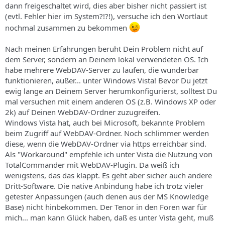
dann freigeschaltet wird, dies aber bisher nicht passiert ist
(evtl. Fehler hier im System?!?!), versuche ich den Wortlaut
nochmal zusammen zu bekommen
Nach meinen Erfahrungen beruht Dein Problem nicht auf
dem Server, sondern an Deinem lokal verwendeten OS. Ich
habe mehrere WebDAV-Server zu laufen, die wunderbar
funktionieren, außer... unter Windows Vista! Bevor Du jetzt
ewig lange an Deinem Server herumkonfigurierst, solltest Du
mal versuchen mit einem anderen OS (z.B. Windows XP oder
2k) auf Deinen WebDAV-Ordner zuzugreifen.
Windows Vista hat, auch bei Microsoft, bekannte Problem
beim Zugriff auf WebDAV-Ordner. Noch schlimmer werden
diese, wenn die WebDAV-Ordner via https erreichbar sind.
Als "Workaround" empfehle ich unter Vista die Nutzung von
TotalCommander mit WebDAV-Plugin. Da weiß ich
wenigstens, das das klappt. Es geht aber sicher auch andere
Dritt-Software. Die native Anbindung habe ich trotz vieler
getester Anpassungen (auch denen aus der MS Knowledge
Base) nicht hinbekommen. Der Tenor in den Foren war für
mich... man kann Glück haben, daß es unter Vista geht, muß