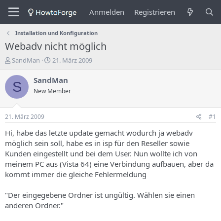
Anmelden
Registrieren
Installation und Konfiguration
Webadv nicht möglich
E
E
SandMan
21. März 2009
r
r
s
s
SandMan
S
t
t
New Member
e
e
l
l
l
l
21. März 2009
#1
e
u
r
n
Hi, habe das letzte update gemacht wodurch ja webadv
d
g
möglich sein soll, habe es in isp für den Reseller sowie
e
s
Kunden eingestellt und bei dem User. Nun wollte ich von
s
d
meinem PC aus (Vista 64) eine Verbindung aufbauen, aber da
T
a
kommt immer die gleiche Fehlermeldung
h
t
e
u
m
m
"Der eingegebene Ordner ist ungültig. Wählen sie einen
a
anderen Ordner."
s