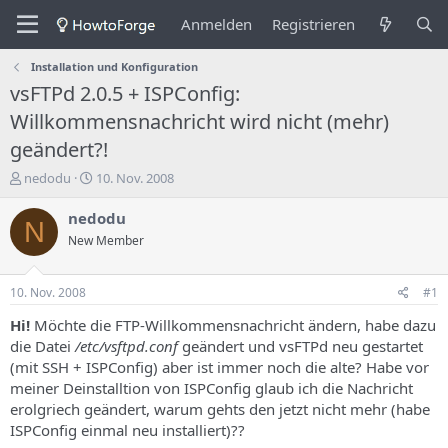
Anmelden
Registrieren
Installation und Konfiguration
vsFTPd 2.0.5 + ISPConfig:
Willkommensnachricht wird nicht (mehr)
geändert?!
E
E
nedodu
10. Nov. 2008
r
r
s
s
nedodu
N
t
t
New Member
e
e
l
l
l
l
10. Nov. 2008
#1
e
u
r
n
Hi!
Möchte die FTP-Willkommensnachricht ändern, habe dazu
d
g
die Datei
/etc/
vsftpd
.conf
geändert und vsFTPd neu gestartet
e
s
(mit SSH + ISPConfig) aber ist immer noch die alte? Habe vor
s
d
meiner Deinstalltion von ISPConfig glaub ich die Nachricht
T
a
erolgriech geändert, warum gehts den jetzt nicht mehr (habe
h
t
ISPConfig einmal neu installiert)??
e
u
m
m