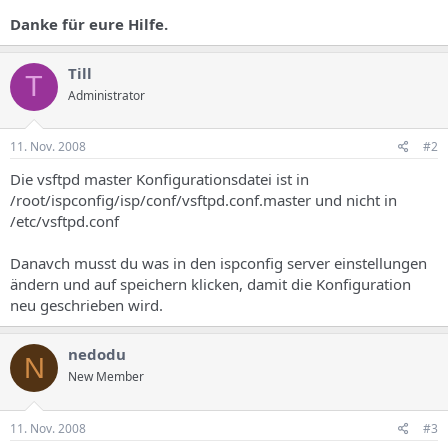
a
Danke für eure Hilfe.
s
Till
T
Administrator
11. Nov. 2008
#2
Die vsftpd master Konfigurationsdatei ist in
/root/ispconfig/isp/conf/vsftpd.conf.master und nicht in
/etc/vsftpd.conf
Danavch musst du was in den ispconfig server einstellungen
ändern und auf speichern klicken, damit die Konfiguration
neu geschrieben wird.
nedodu
N
New Member
11. Nov. 2008
#3