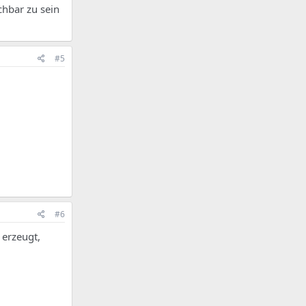
chbar zu sein
#5
#6
erzeugt,