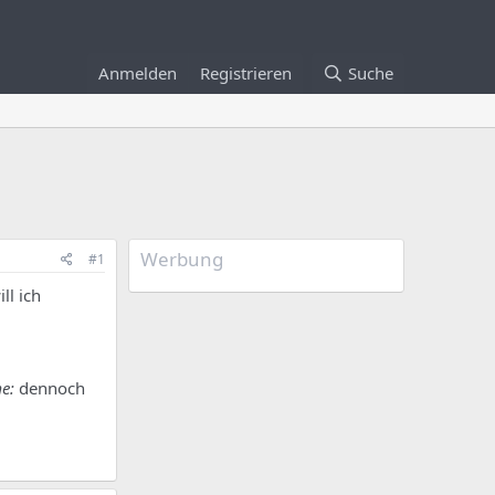
Anmelden
Registrieren
Suche
Werbung
#1
ll ich
e:
dennoch