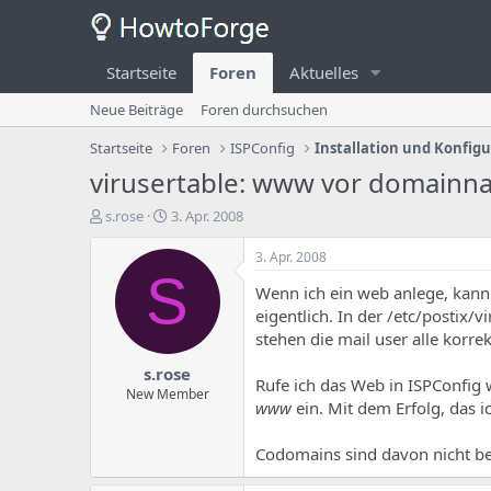
Startseite
Foren
Aktuelles
Neue Beiträge
Foren durchsuchen
Startseite
Foren
ISPConfig
Installation und Konfig
virusertable: www vor domainna
E
E
s.rose
3. Apr. 2008
r
r
s
s
3. Apr. 2008
t
t
S
Wenn ich ein web anlege, kann
e
e
l
l
eigentlich. In der /etc/postix/v
l
l
stehen die mail user alle korrek
e
u
s.rose
r
n
Rufe ich das Web in ISPConfig 
d
g
New Member
www
ein. Mit dem Erfolg, das i
e
s
s
d
T
a
Codomains sind davon nicht be
h
t