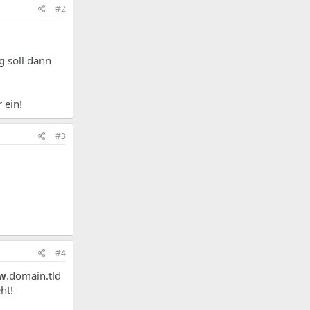
#2
g soll dann
 ein!
#3
#4
w
.domain.tld
ht!