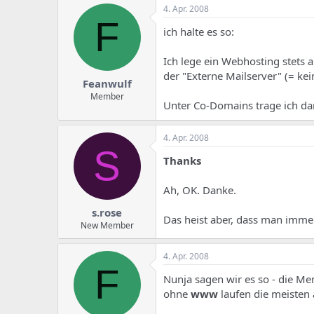
e
u
4. Apr. 2008
m
m
F
a
ich halte es so:
s
Ich lege ein Webhosting stets 
der "Externe Mailserver" (= kei
Feanwulf
Member
Unter Co-Domains trage ich da
4. Apr. 2008
S
Thanks
Ah, OK. Danke.
s.rose
Das heist aber, dass man immer
New Member
4. Apr. 2008
F
Nunja sagen wir es so - die Me
ohne
www
laufen die meisten