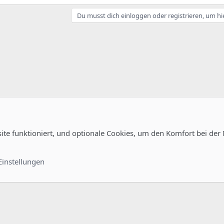
Du musst dich einloggen oder registrieren, um hi
site funktioniert, und optionale Cookies, um den Komfort bei der
uration
Kontakt
Nutzungsb
Einstellungen
®
unity platform by XenForo
© 2010-2022 XenForo Ltd.
-
Deutsch von xenDach
©2010