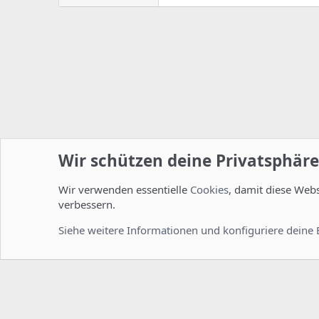
Wir schützen deine Privatsphäre
Wir verwenden essentielle
Cookies
, damit diese Web
Startseite
Foren
ISPConfig
Installation und Konfig
verbessern.
Cookies
Deutsch [Du]
Siehe weitere Informationen und konfiguriere deine 
Comm