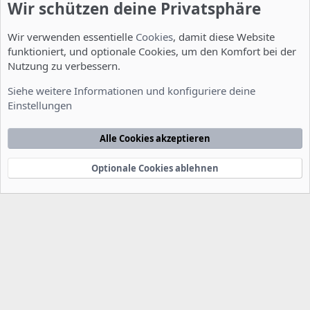
Wir schützen deine Privatsphäre
Wir verwenden essentielle
Cookies
, damit diese Website
funktioniert, und optionale Cookies, um den Komfort bei der
Nutzung zu verbessern.
Installation und Konfiguration
Siehe weitere Informationen und konfiguriere deine
Einstellungen
Cookies
Deutsch [Du]
Kontakt
Nutzungsbedingungen
Datenschutzerklärung
Hilfe
Alle Cookies akzeptieren
Startseite
R
S
S
Optionale Cookies ablehnen
®
Community platform by XenForo
© 2010-2022 XenForo Ltd.
-
Deutsch von
-
xenDach
©2010-2014
F
e
e
d