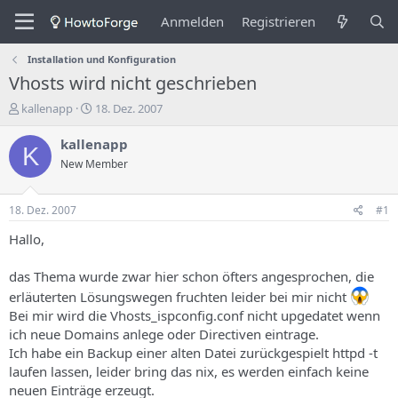
Anmelden
Registrieren
Installation und Konfiguration
Vhosts wird nicht geschrieben
E
E
kallenapp
18. Dez. 2007
r
r
s
s
kallenapp
K
t
t
New Member
e
e
l
l
l
l
18. Dez. 2007
#1
e
u
r
n
Hallo,
d
g
e
s
das Thema wurde zwar hier schon öfters angesprochen, die
s
d
erläuterten Lösungswegen fruchten leider bei mir nicht
T
a
Bei mir wird die Vhosts_ispconfig.conf nicht upgedatet wenn
h
t
e
u
ich neue Domains anlege oder Directiven eintrage.
m
m
Ich habe ein Backup einer alten Datei zurückgespielt httpd -t
a
laufen lassen, leider bring das nix, es werden einfach keine
s
neuen Einträge erzeugt.