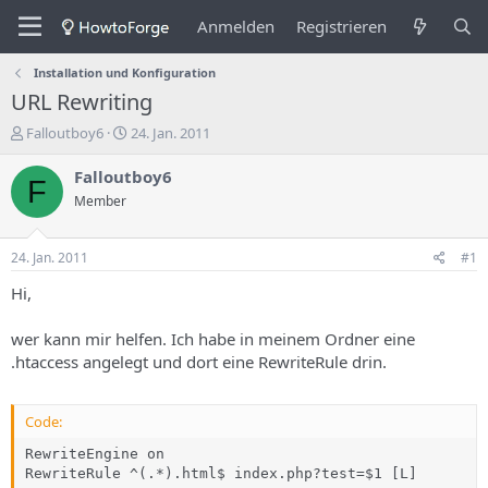
Anmelden
Registrieren
Installation und Konfiguration
URL Rewriting
E
E
Falloutboy6
24. Jan. 2011
r
r
s
s
Falloutboy6
F
t
t
Member
e
e
l
l
l
l
24. Jan. 2011
#1
e
u
r
n
Hi,
d
g
e
s
wer kann mir helfen. Ich habe in meinem Ordner eine
s
d
.htaccess angelegt und dort eine RewriteRule drin.
T
a
h
t
e
u
Code:
m
m
a
RewriteEngine on

s
RewriteRule ^(.*).html$ index.php?test=$1 [L]