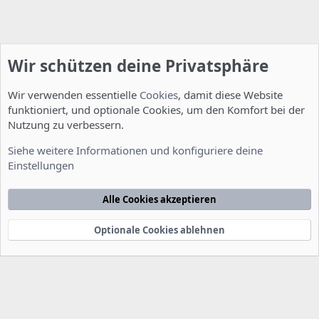
Wir schützen deine Privatsphäre
Wir verwenden essentielle
Cookies
, damit diese Website
funktioniert, und optionale Cookies, um den Komfort bei der
Nutzung zu verbessern.
Installation und Konfiguration
Siehe weitere Informationen und konfiguriere deine
Einstellungen
Cookies
Deutsch [Du]
Kontakt
Nutzungsbedingungen
Datenschutzerklärung
Hilfe
Alle Cookies akzeptieren
Startseite
R
S
S
Optionale Cookies ablehnen
®
Community platform by XenForo
© 2010-2022 XenForo Ltd.
-
Deutsch von
-
xenDach
©2010-2014
F
e
e
d