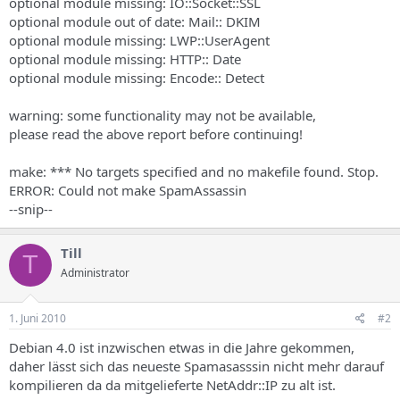
optional module missing: IO::Socket::SSL
optional module out of date: Mail:: DKIM
optional module missing: LWP::UserAgent
optional module missing: HTTP:: Date
optional module missing: Encode:: Detect
warning: some functionality may not be available,
please read the above report before continuing!
make: *** No targets specified and no makefile found. Stop.
ERROR: Could not make SpamAssassin
--snip--
Till
T
Administrator
1. Juni 2010
#2
Debian 4.0 ist inzwischen etwas in die Jahre gekommen,
daher lässt sich das neueste Spamasasssin nicht mehr darauf
kompilieren da da mitgelieferte NetAddr::IP zu alt ist.