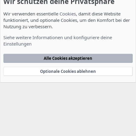
Wir schützen deine Privatsphäre
Wir verwenden essentielle
Cookies
, damit diese Website
funktioniert, und optionale Cookies, um den Komfort bei der
Nutzung zu verbessern.
Installation und Konfiguration
Siehe weitere Informationen und konfiguriere deine
Einstellungen
Cookies
Deutsch [Du]
Kontakt
Nutzungsbedingungen
Datenschutzerklärung
Hilfe
Alle Cookies akzeptieren
Startseite
R
S
S
Optionale Cookies ablehnen
®
Community platform by XenForo
© 2010-2022 XenForo Ltd.
-
Deutsch von
-
xenDach
©2010-2014
F
e
e
d