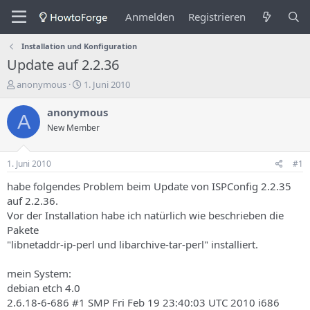
Anmelden
Registrieren
Installation und Konfiguration
Update auf 2.2.36
E
E
anonymous
1. Juni 2010
r
r
s
s
anonymous
A
t
t
New Member
e
e
l
l
l
l
1. Juni 2010
#1
e
u
r
n
habe folgendes Problem beim Update von ISPConfig 2.2.35
d
g
auf 2.2.36.
e
s
Vor der Installation habe ich natürlich wie beschrieben die
s
d
Pakete
T
a
"libnetaddr-ip-perl und libarchive-tar-perl" installiert.
h
t
e
u
m
m
mein System:
a
debian etch 4.0
s
2.6.18-6-686 #1 SMP Fri Feb 19 23:40:03 UTC 2010 i686