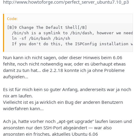
http://www.howtoforge.com/perfect_server_ubuntu7.10_p3
Code:
[B]9 Change The Default Shell[/B]

  /bin/sh is a symlink to /bin/dash, however we need 
  ln -sf /bin/bash /bin/sh

  If you don't do this, the ISPConfig installation wi
Nun kann ich nicht sagen, oder dieser Hinweis beim 6.06
fehlte, noch nicht notwendig war, oder es überhaupt etwas
damit zu tun hat… die 2.2.18 konnte ich ja ohne Probleme
aufspielen…
Es ist für mich kein so guter Anfang, andererseits war ja noch
nix am laufen.
Vielleicht ist es ja wirklich ein Bug der anderen Benutzern
widerfahren kann…
Ach ja, hatte vorher noch „apt-get upgrade“ laufen lassen und
ansonsten nur den SSH-Port abgeändert — war also
ansonsten ein frisches, aktuelles Ubuntu 6.06