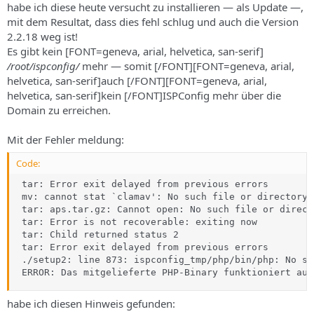
habe ich diese heute versucht zu installieren — als Update —,
mit dem Resultat, dass dies fehl schlug und auch die Version
2.2.18 weg ist!
Es gibt kein [FONT=geneva, arial, helvetica, san-serif]
/root/ispconfig/
mehr — somit [/FONT][FONT=geneva, arial,
helvetica, san-serif]auch [/FONT][FONT=geneva, arial,
helvetica, san-serif]kein [/FONT]ISPConfig mehr über die
Domain zu erreichen.
Mit der Fehler meldung:
Code:
 tar: Error exit delayed from previous errors

 mv: cannot stat `clamav': No such file or directory

 tar: aps.tar.gz: Cannot open: No such file or directo
 tar: Error is not recoverable: exiting now

 tar: Child returned status 2

 tar: Error exit delayed from previous errors

 ./setup2: line 873: ispconfig_tmp/php/bin/php: No su
 ERROR: Das mitgelieferte PHP-Binary funktioniert auf
habe ich diesen Hinweis gefunden: