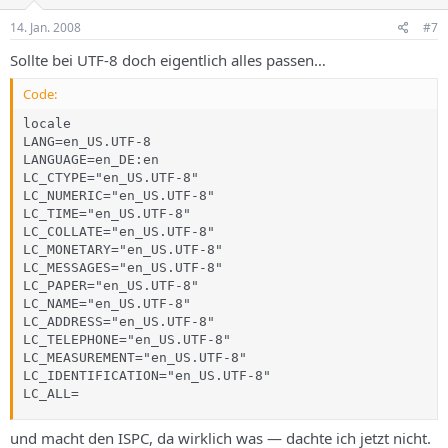
14. Jan. 2008
#7
Sollte bei UTF-8 doch eigentlich alles passen…
Code:
locale

LANG=en_US.UTF-8

LANGUAGE=en_DE:en

LC_CTYPE="en_US.UTF-8"

LC_NUMERIC="en_US.UTF-8"

LC_TIME="en_US.UTF-8"

LC_COLLATE="en_US.UTF-8"

LC_MONETARY="en_US.UTF-8"

LC_MESSAGES="en_US.UTF-8"

LC_PAPER="en_US.UTF-8"

LC_NAME="en_US.UTF-8"

LC_ADDRESS="en_US.UTF-8"

LC_TELEPHONE="en_US.UTF-8"

LC_MEASUREMENT="en_US.UTF-8"

LC_IDENTIFICATION="en_US.UTF-8"

LC_ALL=
und macht den ISPC, da wirklich was — dachte ich jetzt nicht.