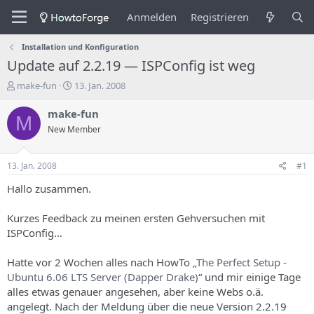
Anmelden
Registrieren
Installation und Konfiguration
Update auf 2.2.19 — ISPConfig ist weg
E
E
make-fun
13. Jan. 2008
r
r
s
s
make-fun
M
t
t
New Member
e
e
l
l
l
l
13. Jan. 2008
#1
e
u
r
n
Hallo zusammen.
d
g
e
s
Kurzes Feedback zu meinen ersten Gehversuchen mit
s
d
ISPConfig…
T
a
h
t
Hatte vor 2 Wochen alles nach HowTo „
The Perfect Setup -
e
u
m
m
Ubuntu 6.06 LTS Server (Dapper Drake)
“ und mir einige Tage
a
alles etwas genauer angesehen, aber keine Webs o.ä.
s
angelegt. Nach der Meldung über die neue Version 2.2.19