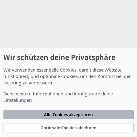
Wir schützen deine Privatsphäre
Wir verwenden essentielle
Cookies
, damit diese Website
funktioniert, und optionale Cookies, um den Komfort bei der
Nutzung zu verbessern.
Installation und Konfiguration
Siehe weitere Informationen und konfiguriere deine
Einstellungen
Cookies
Deutsch [Du]
Kontakt
Nutzungsbedingungen
Datenschutzerklärung
Hilfe
Alle Cookies akzeptieren
Startseite
R
S
S
Optionale Cookies ablehnen
®
Community platform by XenForo
© 2010-2022 XenForo Ltd.
-
Deutsch von
-
xenDach
©2010-2014
F