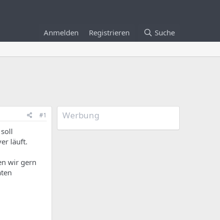
Anmelden
Registrieren
Suche
Werbung
#1
soll
er läuft.
n wir gern
aten