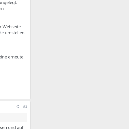
angelegt.
en
er Webseite
de
umstellen.
ine erneute
#2
sen und auf