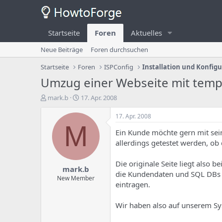
Startseite
Foren
Aktuelles
Neue Beiträge
Foren durchsuchen
Startseite
Foren
ISPConfig
Installation und Konfig
Umzug einer Webseite mit temp
E
E
mark.b
17. Apr. 2008
r
r
s
s
17. Apr. 2008
t
t
M
Ein Kunde möchte gern mit sei
e
e
l
l
allerdings getestet werden, ob 
l
l
e
u
Die originale Seite liegt also 
mark.b
r
n
die Kundendaten und SQL DBs s
d
g
New Member
eintragen.
e
s
s
d
T
a
Wir haben also auf unserem S
h
t