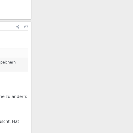
#3
speichern
me zu ändern:
scht. Hat