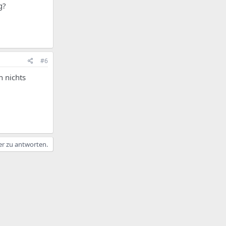
g?
#6
h nichts
er zu antworten.