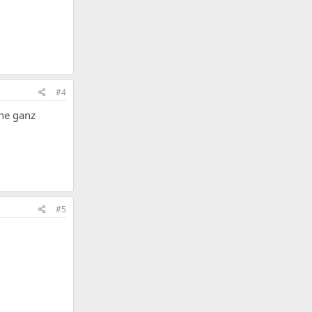
#4
ine ganz
#5