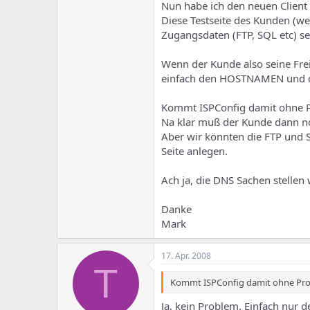
e
u
Nun habe ich den neuen Client
m
m
Diese Testseite des Kunden (w
a
Zugangsdaten (FTP, SQL etc) se
s
Wenn der Kunde also seine Frei
einfach den HOSTNAMEN und d
Kommt ISPConfig damit ohne P
Na klar muß der Kunde dann noc
Aber wir könnten die FTP und
Seite anlegen.
Ach ja, die DNS Sachen stellen 
Danke
Mark
17. Apr. 2008
T
Kommt ISPConfig damit ohne Pro
Ja, kein Problem. Einfach nur