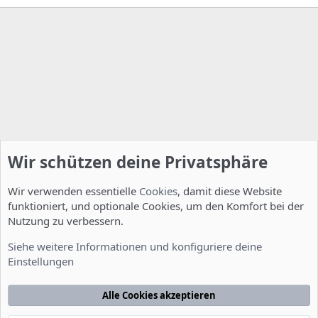
Wir schützen deine Privatsphäre
Wir verwenden essentielle
Cookies
, damit diese Website
funktioniert, und optionale Cookies, um den Komfort bei der
Nutzung zu verbessern.
Installation und Konfiguration
Siehe weitere Informationen und konfiguriere deine
Einstellungen
Cookies
Deutsch [Du]
Kontakt
Nutzungsbedingungen
Datenschutzerklärung
Hilfe
Alle Cookies akzeptieren
Startseite
R
S