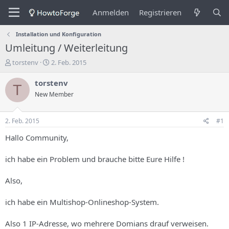
Anmelden
Registrieren
Installation und Konfiguration
Umleitung / Weiterleitung
E
E
torstenv
2. Feb. 2015
r
r
s
s
torstenv
T
t
t
New Member
e
e
l
l
l
l
2. Feb. 2015
#1
e
u
r
n
Hallo Community,
d
g
e
s
ich habe ein Problem und brauche bitte Eure Hilfe !
s
d
T
a
Also,
h
t
e
u
m
m
ich habe ein Multishop-Onlineshop-System.
a
s
Also 1 IP-Adresse, wo mehrere Domians drauf verweisen.