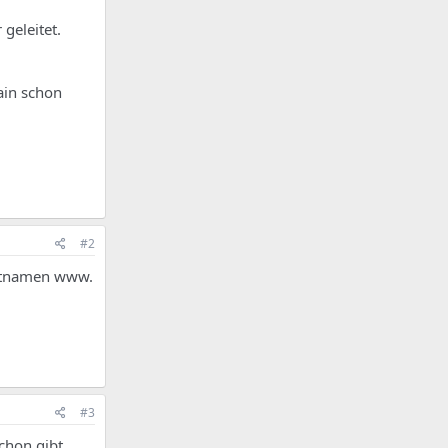
 geleitet.
ain schon
#2
ostnamen www.
#3
chon gibt.