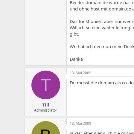
e
u
Bei der domain.de wurde nach d
m
m
und ohne host mit domain.de au
a
s
Das funktioniert aber nur wen
Will ich so eine weiter leitung 
gibt.
Wo hab ich den nun mein Denk
Danke
13. Mai 2009
T
Du musst die domain als co-d
Till
Administrator
13. Mai 2009
ja klar aber wenn ich die mit 