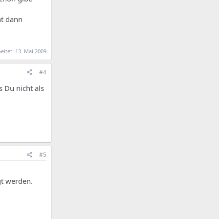
ht dann
beitet:
13. Mai 2009
#4
 Du nicht als
#5
gt werden.