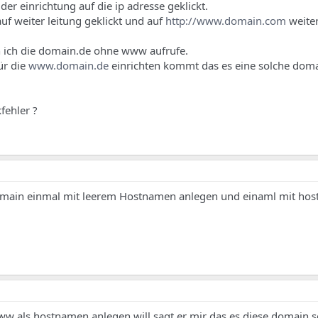
er einrichtung auf die ip adresse geklickt.
f weiter leitung geklickt und auf
http://www.domain.com
weiter
n ich die domain.de ohne www aufrufe.
für die
www.domain.de
einrichten kommt das es eine solche dom
fehler ?
omain einmal mit leerem Hostnamen anlegen und einaml mit h
www als hostnamen anlegen will sagt er mir das es diese domain s