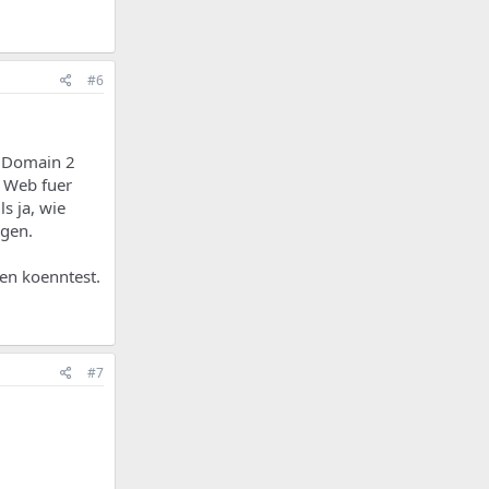
#6
i Domain 2
s Web fuer
s ja, wie
egen.
ben koenntest.
#7