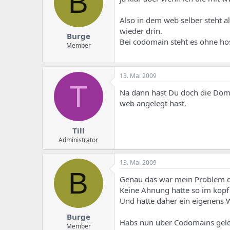
B
Also in dem web selber steht a
wieder drin.
Burge
Bei codomain steht es ohne hos
Member
13. Mai 2009
T
Na dann hast Du doch die Doma
web angelegt hast.
Till
Administrator
13. Mai 2009
B
Genau das war mein Problem da
Keine Ahnung hatte so im kopf
Und hatte daher ein eigenens 
Burge
Habs nun über Codomains gelös
Member