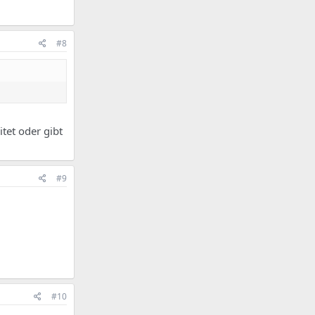
#8
tet oder gibt
#9
#10