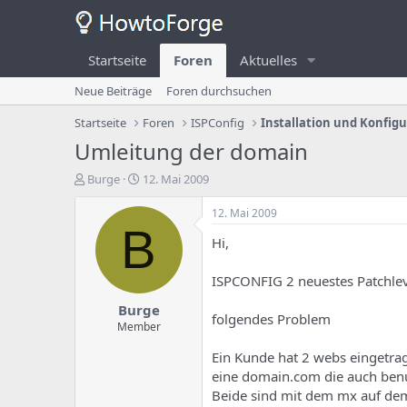
Startseite
Foren
Aktuelles
Neue Beiträge
Foren durchsuchen
Startseite
Foren
ISPConfig
Installation und Konfig
Umleitung der domain
E
E
Burge
12. Mai 2009
r
r
s
s
12. Mai 2009
t
t
B
Hi,
e
e
l
l
l
l
ISPCONFIG 2 neuestes Patchlev
e
u
Burge
r
n
folgendes Problem
d
g
Member
e
s
Ein Kunde hat 2 webs eingetra
s
d
T
a
eine domain.com die auch benu
h
t
Beide sind mit dem mx auf dem 