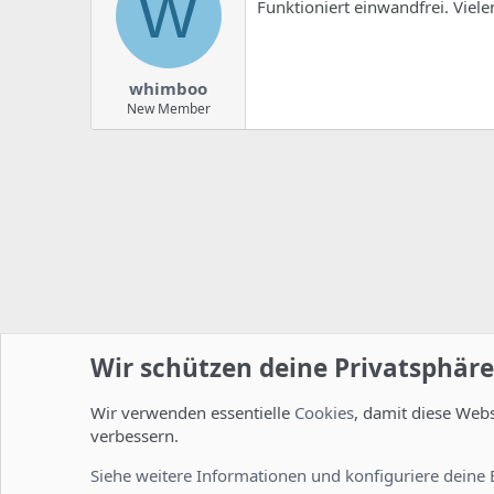
W
Funktioniert einwandfrei. Vielen
whimboo
New Member
Wir schützen deine Privatsphäre
Wir verwenden essentielle
Cookies
, damit diese Web
Startseite
Foren
ISPConfig
Installation und Konfig
verbessern.
Cookies
Deutsch [Du]
Siehe weitere Informationen und konfiguriere deine 