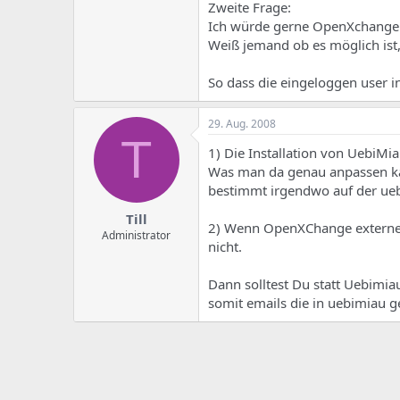
e
u
Zweite Frage:
m
m
Ich würde gerne OpenXchange
a
Weiß jemand ob es möglich ist
s
So dass die eingeloggen user i
29. Aug. 2008
T
1) Die Installation von UebiM
Was man da genau anpassen ka
bestimmt irgendwo auf der u
Till
2) Wenn OpenXChange externe P
Administrator
nicht.
Dann solltest Du statt Uebimia
somit emails die in uebimiau 