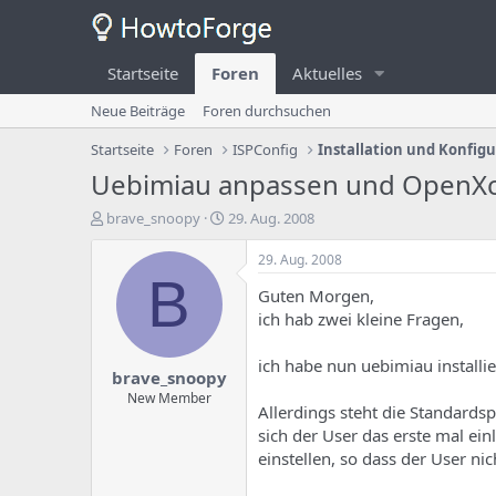
Startseite
Foren
Aktuelles
Neue Beiträge
Foren durchsuchen
Startseite
Foren
ISPConfig
Installation und Konfig
Uebimiau anpassen und OpenX
E
E
brave_snoopy
29. Aug. 2008
r
r
s
s
29. Aug. 2008
t
t
B
Guten Morgen,
e
e
l
l
ich hab zwei kleine Fragen,
l
l
e
u
ich habe nun uebimiau installi
brave_snoopy
r
n
d
g
New Member
Allerdings steht die Standard
e
s
sich der User das erste mal ei
s
d
T
a
einstellen, so dass der User ni
h
t