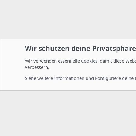
Wir schützen deine Privatsphäre
Wir verwenden essentielle
Cookies
, damit diese Web
Startseite
Foren
ISPConfig
Installation und Konfig
verbessern.
Cookies
Deutsch [Du]
Siehe weitere Informationen und konfiguriere deine 
Comm