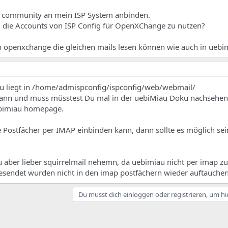
 community an mein ISP System anbinden.
, die Accounts von ISP Config für OpenXChange zu nutzen?
n openxchange die gleichen mails lesen können wie auch in uebi
iau liegt in /home/admispconfig/ispconfig/web/webmail/
nn und muss müsstest Du mal in der uebiMiau Doku nachsehen,
ebimiau homepage.
ostfächer per IMAP einbinden kann, dann sollte es möglich sei
u aber lieber squirrelmail nehemn, da uebimiau nicht per imap zu
gesendet wurden nicht in den imap postfächern wieder auftauchen
Du musst dich einloggen oder registrieren, um hi