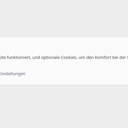
site funktioniert, und optionale Cookies, um den Komfort bei der
uration
Kontakt
Nutzungsb
Einstellungen
®
unity platform by XenForo
© 2010-2022 XenForo Ltd.
-
Deutsch von xenDach
©2010