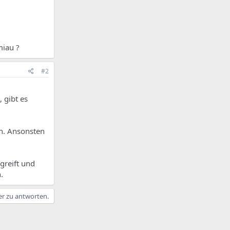
miau ?
#2
 gibt es
n. Ansonsten
greift und
.
er zu antworten.