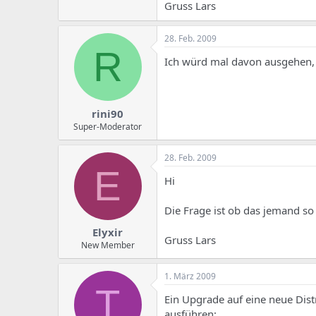
e
u
Gruss Lars
m
m
a
s
28. Feb. 2009
R
Ich würd mal davon ausgehen, d
rini90
Super-Moderator
28. Feb. 2009
E
Hi
Die Frage ist ob das jemand s
Elyxir
Gruss Lars
New Member
1. März 2009
T
Ein Upgrade auf eine neue Distr
ausführen: