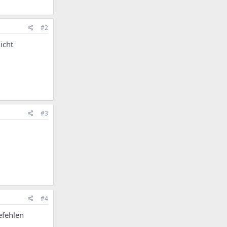
#2
icht
#3
#4
efehlen