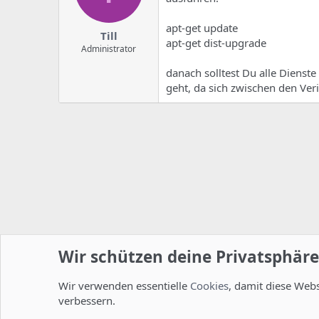
apt-get update
Till
apt-get dist-upgrade
Administrator
danach solltest Du alle Dienst
geht, da sich zwischen den Ve
Wir schützen deine Privatsphäre
Wir verwenden essentielle
Cookies
, damit diese Web
Startseite
Foren
ISPConfig
Allgemein
verbessern.
Cookies
Deutsch [Du]