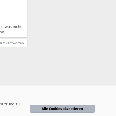
 etwas nicht
nn.
er zu antworten.
 Nutzung zu
Alle Cookies akzeptieren
edingungen
Datenschutzerklärung
Hilfe
Startseite
R