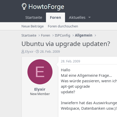
Startseite
Foren
Aktuelles
Neue Beiträge
Foren durchsuchen
Startseite
Foren
ISPConfig
Allgemein
Ubuntu via upgrade updaten?
E
E
Elyxir
28. Feb. 2009
r
r
s
s
28. Feb. 2009
t
t
E
Hallo
e
e
l
l
Mal eine Allgemeine Frage...
l
l
Was würde passieren, wenn ich 
e
u
apt-get upgrade
Elyxir
r
n
update?
d
g
New Member
e
s
Inwiefern hat das Auswirkunge
s
d
T
a
Webspace, Datenbanken usw.)
h
t