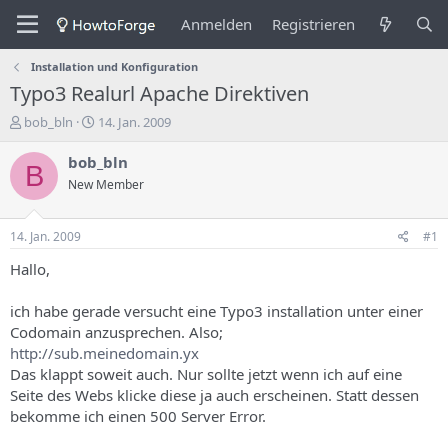
Anmelden
Registrieren
Installation und Konfiguration
Typo3 Realurl Apache Direktiven
E
E
bob_bln
14. Jan. 2009
r
r
s
s
bob_bln
B
t
t
New Member
e
e
l
l
l
l
14. Jan. 2009
#1
e
u
r
n
Hallo,
d
g
e
s
ich habe gerade versucht eine Typo3 installation unter einer
s
d
Codomain anzusprechen. Also;
T
a
http://sub.meinedomain.yx
h
t
Das klappt soweit auch. Nur sollte jetzt wenn ich auf eine
e
u
m
m
Seite des Webs klicke diese ja auch erscheinen. Statt dessen
a
bekomme ich einen 500 Server Error.
s