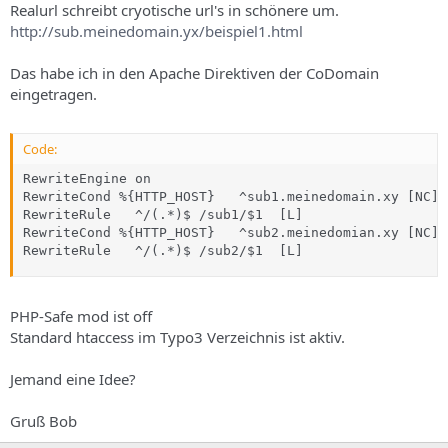
Realurl schreibt cryotische url's in schönere um.
http://sub.meinedomain.yx/beispiel1.html
Das habe ich in den Apache Direktiven der CoDomain
eingetragen.
Code:
RewriteEngine on

RewriteCond %{HTTP_HOST}   ^sub1.meinedomain.xy [NC]

RewriteRule   ^/(.*)$ /sub1/$1  [L]

RewriteCond %{HTTP_HOST}   ^sub2.meinedomian.xy [NC]

RewriteRule   ^/(.*)$ /sub2/$1  [L]
PHP-Safe mod ist off
Standard htaccess im Typo3 Verzeichnis ist aktiv.
Jemand eine Idee?
Gruß Bob