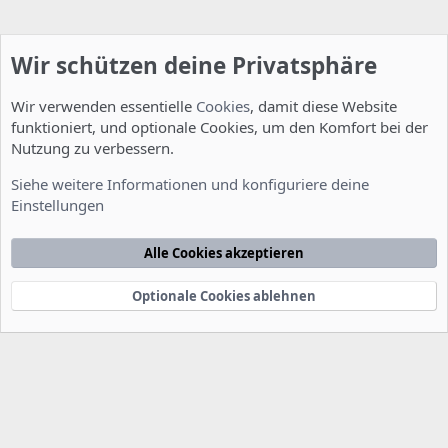
Wir schützen deine Privatsphäre
Wir verwenden essentielle
Cookies
, damit diese Website
funktioniert, und optionale Cookies, um den Komfort bei der
Nutzung zu verbessern.
Installation und Konfiguration
Siehe weitere Informationen und konfiguriere deine
Einstellungen
Cookies
Deutsch [Du]
Kontakt
Nutzungsbedingungen
Datenschutzerklärung
Hilfe
Alle Cookies akzeptieren
Startseite
R
S
S
Optionale Cookies ablehnen
®
Community platform by XenForo
© 2010-2022 XenForo Ltd.
-
Deutsch von
-
xenDach
©2010-2014
F
e
e
d