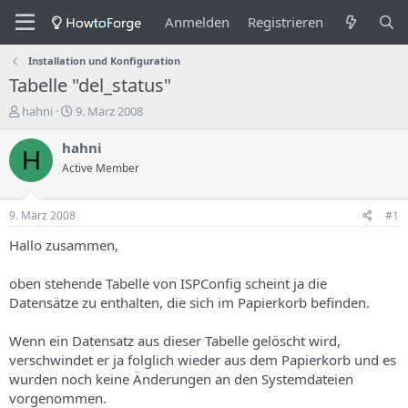
Anmelden
Registrieren
Installation und Konfiguration
Tabelle "del_status"
E
E
hahni
9. März 2008
r
r
s
s
hahni
H
t
t
Active Member
e
e
l
l
l
l
9. März 2008
#1
e
u
r
n
Hallo zusammen,
d
g
e
s
oben stehende Tabelle von ISPConfig scheint ja die
s
d
Datensätze zu enthalten, die sich im Papierkorb befinden.
T
a
h
t
Wenn ein Datensatz aus dieser Tabelle gelöscht wird,
e
u
m
m
verschwindet er ja folglich wieder aus dem Papierkorb und es
a
wurden noch keine Änderungen an den Systemdateien
s
vorgenommen.