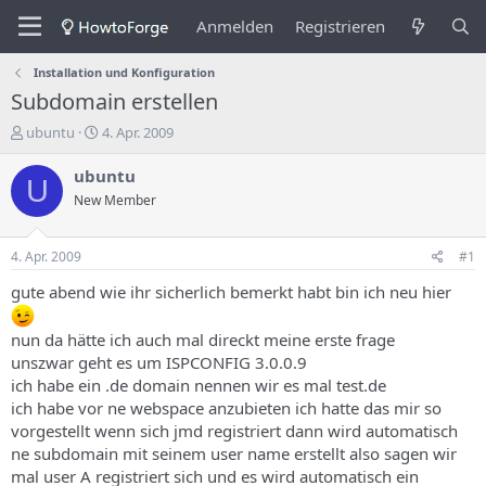
Anmelden
Registrieren
Installation und Konfiguration
Subdomain erstellen
E
E
ubuntu
4. Apr. 2009
r
r
s
s
ubuntu
U
t
t
New Member
e
e
l
l
l
l
4. Apr. 2009
#1
e
u
r
n
gute abend wie ihr sicherlich bemerkt habt bin ich neu hier
d
g
e
s
nun da hätte ich auch mal direckt meine erste frage
s
d
unszwar geht es um ISPCONFIG 3.0.0.9
T
a
ich habe ein .de domain nennen wir es mal test.de
h
t
e
u
ich habe vor ne webspace anzubieten ich hatte das mir so
m
m
vorgestellt wenn sich jmd registriert dann wird automatisch
a
ne subdomain mit seinem user name erstellt also sagen wir
s
mal user A registriert sich und es wird automatisch ein