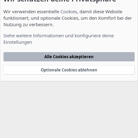
Wir verwenden essentielle
Cookies
, damit diese Website
funktioniert, und optionale Cookies, um den Komfort bei der
Nutzung zu verbessern.
Installation und Konfiguration
Siehe weitere Informationen und konfiguriere deine
Einstellungen
Cookies
Deutsch [Du]
Kontakt
Nutzungsbedingungen
Datenschutzerklärung
Hilfe
Alle Cookies akzeptieren
Startseite
R
S
S
Optionale Cookies ablehnen
®
Community platform by XenForo
© 2010-2022 XenForo Ltd.
-
Deutsch von
-
xenDach
©2010-2014
F
e
e
d