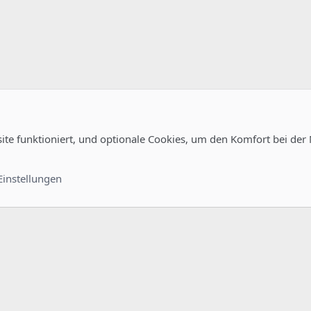
site funktioniert, und optionale Cookies, um den Komfort bei der
uration
Kontakt
Nutzungsb
Einstellungen
®
unity platform by XenForo
© 2010-2022 XenForo Ltd.
-
Deutsch von xenDach
©2010