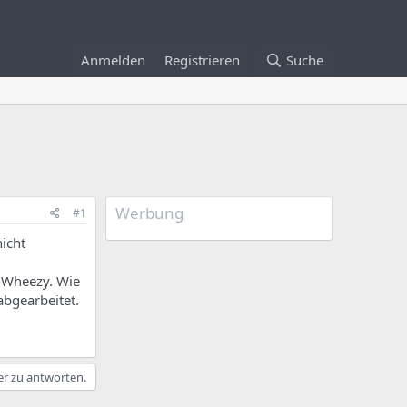
Anmelden
Registrieren
Suche
Werbung
#1
nicht
n Wheezy. Wie
abgearbeitet.
er zu antworten.