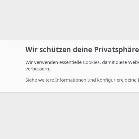
Wir schützen deine Privatsphäre
Wir verwenden essentielle
Cookies
, damit diese Web
Startseite
Foren
ISPConfig
Installation und Konfig
verbessern.
Cookies
Deutsch [Du]
Siehe weitere Informationen und konfiguriere deine 
Comm