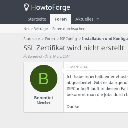
Startseite
Foren
Aktuelles
Neue Beiträge
Foren durchsuchen
Startseite
Foren
ISPConfig
Installation und Konfig
SSL Zertifikat wird nicht erstellt
E
E
Benedict
8. März 2014
r
r
s
s
8. März 2014
t
t
B
Ich habe innerhalb einer vhost-S
e
e
l
l
abgearbeitet. Gibt es da irge
l
l
ISPConfig 3 läuft in diesem Fal
e
u
bekommt man die Jobs durch bz
Benedict
r
n
d
g
Member
Danke
e
s
s
d
T
a
h
t