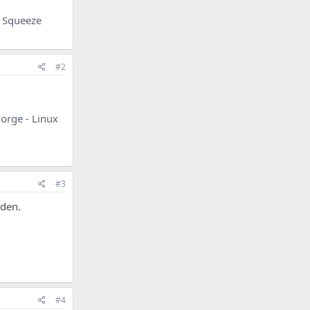
n Squeeze
#2
Forge - Linux
#3
rden.
#4