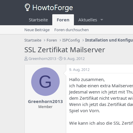
Startseite
Foren
Aktuelles
Neue Beiträge
Foren durchsuchen
Startseite
Foren
ISPConfig
Installation und Konfig
SSL Zertifikat Mailserver
E
E
Greenhorn2013
9. Aug. 2012
r
r
s
s
9. Aug. 2012
t
t
G
Hallo zusammen,
e
e
l
l
ich habe einen extra Mailserver
l
l
Jedesmal wenn ich jetzt mit T
e
u
dem Zertifikat nicht vertraut wi
Greenhorn2013
r
n
Wenn ich jetzt das Zertifikat 
d
g
Member
Spiel von Vorn.
e
s
s
d
T
a
Wie kann ich also die SSL Zert
h
t