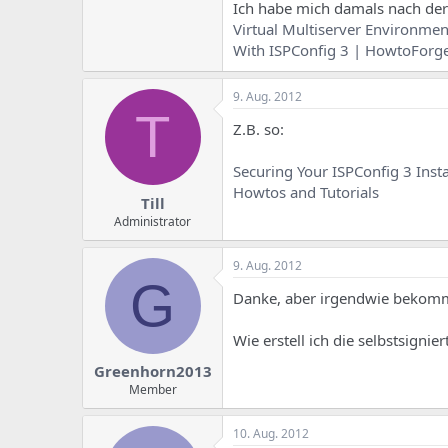
e
u
Ich habe mich damals nach der 
m
m
Virtual Multiserver Environm
a
With ISPConfig 3 | HowtoForge
s
9. Aug. 2012
T
Z.B. so:
Securing Your ISPConfig 3 Insta
Howtos and Tutorials
Till
Administrator
9. Aug. 2012
G
Danke, aber irgendwie bekomm 
Wie erstell ich die selbstsignier
Greenhorn2013
Member
10. Aug. 2012