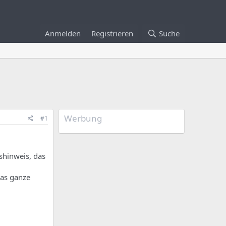
Anmelden
Registrieren
Suche
Werbung
#1
shinweis, das
das ganze