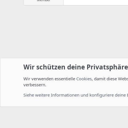
Wir schützen deine Privatsphäre
Wir verwenden essentielle
Cookies
, damit diese Web
Startseite
Foren
ISPConfig
Installation und Konfig
verbessern.
Cookies
Deutsch [Du]
Siehe weitere Informationen und konfiguriere deine 
Comm