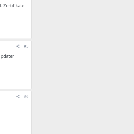
 Zertifikate
#5
Updater
#6