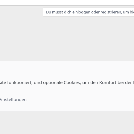
Du musst dich einloggen oder registrieren, um hi
site funktioniert, und optionale Cookies, um den Komfort bei der
uration
Kontakt
Nutzungsb
Einstellungen
®
unity platform by XenForo
© 2010-2022 XenForo Ltd.
-
Deutsch von xenDach
©2010