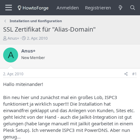
Anmelden
Registrieren
Installation und Konfiguration
SSL Zertifikat für "Alias-Domain"
E
E
Anus+
2. Apr. 2010
r
r
s
s
Anus+
A
t
t
New Member
e
e
l
l
l
l
2. Apr. 2010
#1
e
u
r
n
Hallo miteinander!
d
g
e
s
Bin neu hier und zunächst mal ein großes Lob, ISPC3
s
d
funktioniert ja wirklich super!!! Die Installation hat
T
a
einwandfrei geklappt und das Anlegen von Kunden, Sites etc.
h
t
geht leicht von der Hand - auch die Jailkit-Integration ist gut
e
u
m
m
gelungen (habe lange manuell mit Jailkit gearbeitet in einem
a
Plesk Setup). Ich verwende ISPC3 mit PowerDNS. Aber nun
s
genug...