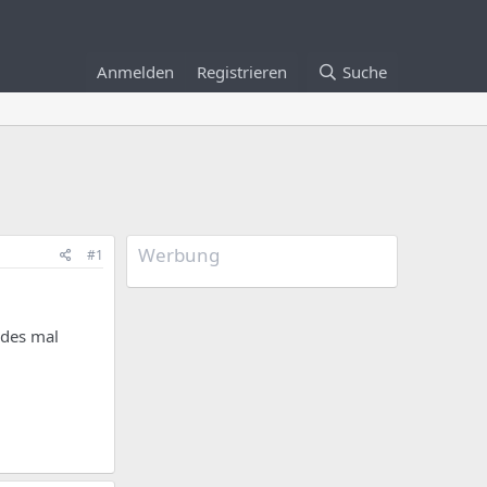
Anmelden
Registrieren
Suche
Werbung
#1
edes mal