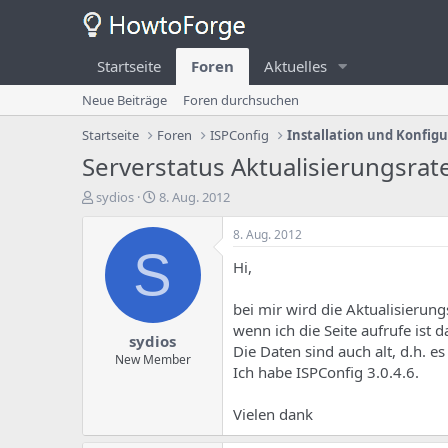
Startseite
Foren
Aktuelles
Neue Beiträge
Foren durchsuchen
Startseite
Foren
ISPConfig
Installation und Konfig
Serverstatus Aktualisierungsrat
E
E
sydios
8. Aug. 2012
r
r
s
s
8. Aug. 2012
t
t
S
Hi,
e
e
l
l
l
l
bei mir wird die Aktualisierung
e
u
wenn ich die Seite aufrufe ist d
sydios
r
n
Die Daten sind auch alt, d.h. es 
d
g
New Member
Ich habe ISPConfig 3.0.4.6.
e
s
s
d
T
a
Vielen dank
h
t