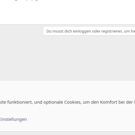
Du musst dich einloggen oder registrieren, um hi
site funktioniert, und optionale Cookies, um den Komfort bei der
uration
Kontakt
Nutzungsb
Einstellungen
®
unity platform by XenForo
© 2010-2022 XenForo Ltd.
-
Deutsch von xenDach
©2010