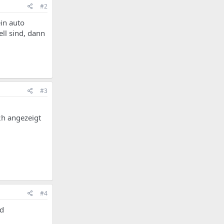
#2
ein auto
ell sind, dann
#3
2h angezeigt
#4
nd