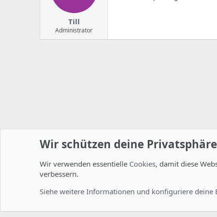
Till
Administrator
Wir schützen deine Privatsphäre
Wir verwenden essentielle
Cookies
, damit diese Web
Startseite
Foren
ISPConfig
Installation und Konfig
verbessern.
Cookies
Deutsch [Du]
Siehe weitere Informationen und konfiguriere deine 
Comm