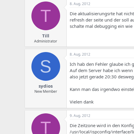
e
u
8. Aug. 2012
m
m
T
a
Die aktualisierungsrte hat nicht
s
refresh der seite und der soll 
schalte mal debugging ein wie e
Till
Administrator
8. Aug. 2012
S
Ich hab den Fehler glaube ich g
Auf dem Server habe ich wenn i
also jetzt gerade 20:30 desweg
sydios
Kann man das irgendwo einstel
New Member
Vielen dank
9. Aug. 2012
T
Die Zeitzone wird in den Konfig
/usr/local/ispconfig/interface/l