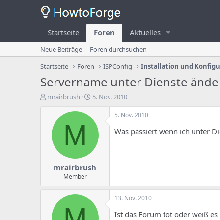
Startseite
Foren
Aktuelles
Neue Beiträge
Foren durchsuchen
Startseite
Foren
ISPConfig
Installation und Konfig
Servername unter Dienste ände
E
E
mrairbrush
5. Nov. 2010
r
r
s
s
5. Nov. 2010
t
t
M
Was passiert wenn ich unter D
e
e
l
l
l
l
e
u
mrairbrush
r
n
d
g
Member
e
s
s
d
13. Nov. 2010
T
a
M
h
t
Ist das Forum tot oder weiß es