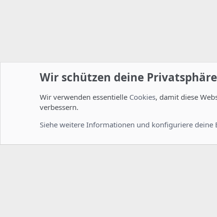
Wir schützen deine Privatsphäre
Wir verwenden essentielle
Cookies
, damit diese Web
Startseite
Foren
ISPConfig
Installation und Konfig
verbessern.
Cookies
Deutsch [Du]
Siehe weitere Informationen und konfiguriere deine 
Comm