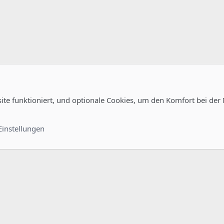
site funktioniert, und optionale Cookies, um den Komfort bei der
uration
Kontakt
Nutzungsb
Einstellungen
®
unity platform by XenForo
© 2010-2022 XenForo Ltd.
-
Deutsch von xenDach
©2010