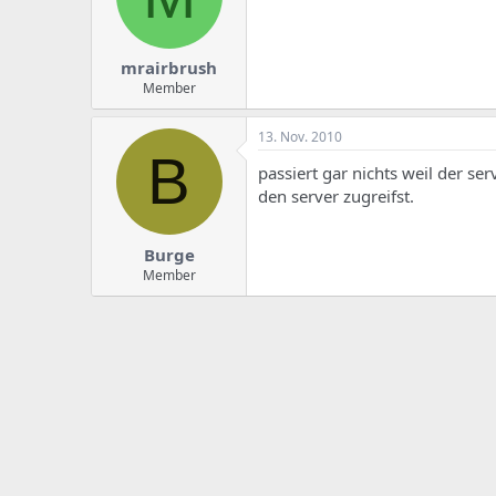
e
u
m
m
a
s
mrairbrush
Member
13. Nov. 2010
B
passiert gar nichts weil der s
den server zugreifst.
Burge
Member