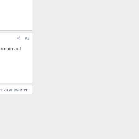
#3
domain auf
er zu antworten.