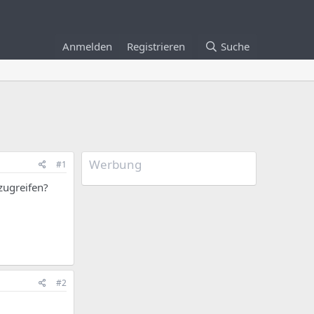
Anmelden
Registrieren
Suche
Werbung
#1
zugreifen?
#2