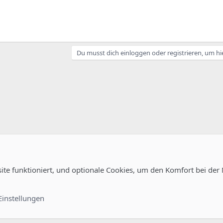
Du musst dich einloggen oder registrieren, um hi
site funktioniert, und optionale Cookies, um den Komfort bei der
uration
Kontakt
Nutzungsb
Einstellungen
®
unity platform by XenForo
© 2010-2022 XenForo Ltd.
-
Deutsch von xenDach
©2010