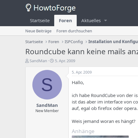
Startseite
Foren
Aktuelles
Neue Beiträge
Foren durchsuchen
Startseite
Foren
ISPConfig
Installation und Konfig
Roundcube kann keine mails an
E
E
SandMan
5. Apr. 2009
r
r
s
s
5. Apr. 2009
t
t
S
Hallo,
e
e
l
l
l
l
ich habe RoundCube von der is
e
u
ist das aber im interface von 
SandMan
r
n
auf, egal ob firefox oder opera.
d
g
New Member
e
s
Weis jemand woran es hängt?
s
d
T
a
Anhänge
h
t