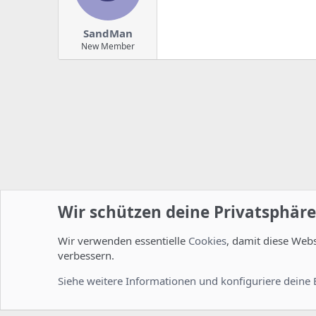
SandMan
New Member
Wir schützen deine Privatsphäre
Wir verwenden essentielle
Cookies
, damit diese Web
Startseite
Foren
ISPConfig
Installation und Konfig
verbessern.
Cookies
Deutsch [Du]
Siehe weitere Informationen und konfiguriere deine 
Comm