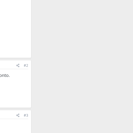
#2
onto.
#3