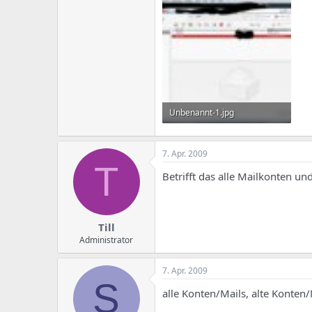
e
u
m
m
a
s
Unbenannt-1.jpg
80,5 KB · Aufrufe: 457
7. Apr. 2009
T
Betrifft das alle Mailkonten u
Till
Administrator
7. Apr. 2009
S
alle Konten/Mails, alte Konten