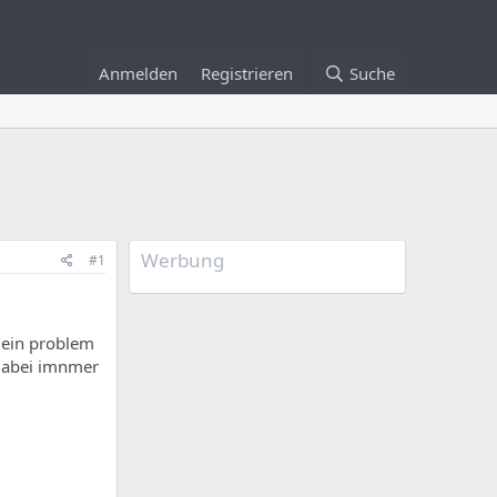
Anmelden
Registrieren
Suche
Werbung
#1
mein problem
 dabei imnmer