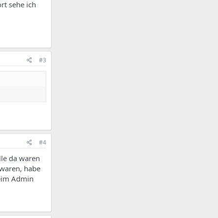
rt sehe ich
#3
#4
lle da waren
 waren, habe
beim Admin