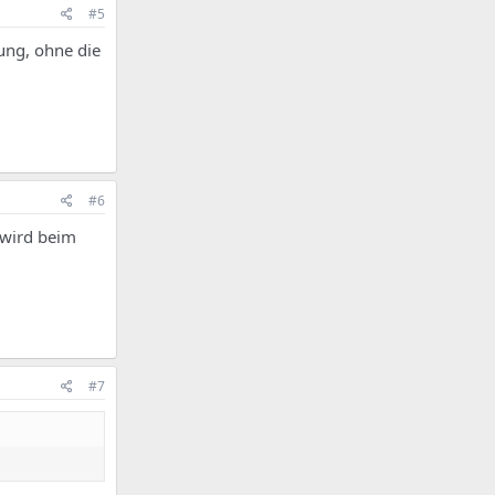
#5
gung, ohne die
#6
 wird beim
#7