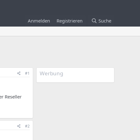
Anmelden
Registrieren
Suche
Werbung
#1
r Reseller
#2