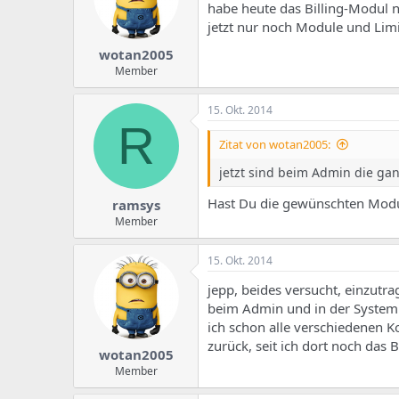
e
u
habe heute das Billing-Modul n
m
m
jetzt nur noch Module und Limi
a
s
wotan2005
Member
15. Okt. 2014
R
Zitat von wotan2005:
jetzt sind beim Admin die ga
Hast Du die gewünschten Modul
ramsys
Member
15. Okt. 2014
jepp, beides versucht, einzutra
beim Admin und in der Systemk
ich schon alle verschiedenen 
zurück, seit ich dort noch das B
wotan2005
Member