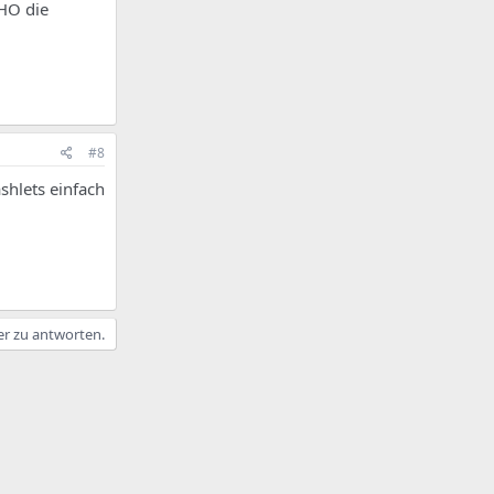
HO die
#8
shlets einfach
er zu antworten.