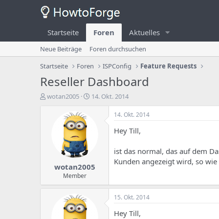
Startseite
Foren
Aktuelles
Neue Beiträge
Foren durchsuchen
Startseite
Foren
ISPConfig
Feature Requests
Reseller Dashboard
E
E
wotan2005
14. Okt. 2014
r
r
s
s
14. Okt. 2014
t
t
Hey Till,
e
e
l
l
l
l
ist das normal, das auf dem Da
e
u
Kunden angezeigt wird, so wi
wotan2005
r
n
d
g
Member
e
s
s
d
15. Okt. 2014
T
a
h
t
Hey Till,