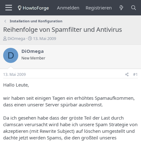
Anmelden
Registrieren
Installation und Konfiguration
Reihenfolge von Spamfilter und Antivirus
E
E
DiOmega
13. Mai 2009
r
r
s
s
DiOmega
D
t
t
New Member
e
e
l
l
l
l
13. Mai 2009
#1
e
u
r
n
Hallo Leute,
d
g
e
s
wir haben seit einigen Tagen ein erhöhtes Spamaufkommen,
s
d
dass einen unserer Server spürbar ausbremst.
T
a
h
t
Da ich gesehen habe dass der gröste Teil der Last durch
e
u
m
m
clamscan verursacht wird habe ich unsere Spam Strategie von
a
akzeptieren (mit Rewrite Subject) auf löschen umgestellt und
s
dachte jetzt werden Spams, die den großteil unseres