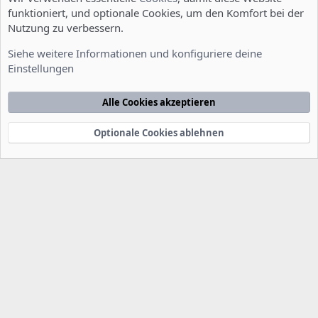
funktioniert, und optionale Cookies, um den Komfort bei der
Nutzung zu verbessern.
Installation und Konfiguration
Siehe weitere Informationen und konfiguriere deine
Einstellungen
Cookies
Deutsch [Du]
Kontakt
Nutzungsbedingungen
Datenschutzerklärung
Hilfe
Alle Cookies akzeptieren
Startseite
R
S
S
Optionale Cookies ablehnen
®
Community platform by XenForo
© 2010-2022 XenForo Ltd.
-
Deutsch von
-
xenDach
©2010-2014
F
e
e
d