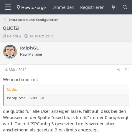
Anmelden
Registrieren
Installation und Konfiguration
quota
E
E
RalphGL
14. März 2012
r
r
s
s
RalphGL
t
t
New Member
e
e
l
l
l
l
14. März 2012
#1
e
u
r
n
Wenn ich mir mit
d
g
e
s
Code:
s
d
repquota -vus -a
T
a
h
t
e
u
die quotas für alle User anzeigen lasse, fällt auf, dass bei den
m
m
Webusern in der Spalte "used block limits" immer 0 angezeigt
a
wird. Die mit ISPConfig 3 gesetzten Limits werden aber
s
anscheinend als gesetzte Blocklimits angezeigt.