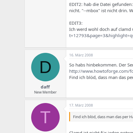
EDIT2: hab die Datei gefunden
nicht. "--mbox" ist nicht drin.
EDIT3:
Ich werd wohl doch auf clamd 
t=12793&page=3&highlight=q
16. März 2008
D
So habs hinbekommen. Der Serve
http://www.howtoforge.com/
Find ich blöd, dass man das pe
daff
New Member
17. März 2008
T
Find ich blöd, dass man das per
Clamd ist nicht für jeden notw