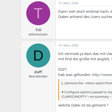
e
u
15. März 2008
m
m
T
a
Dann sieh doch erstmal nach, w
s
Daten anhand des Users suche
Till
Administrator
16. März 2008
D
Ich vermute ja dass das mit cl
mit find die größe mit angibt).
EDIT:
daff
hab was gefunden:
http://ww
New Member
[...]remove the --mbox option f
# Configure options passed to c
CLAMSCANOPT="--no-summary --
welche Datei ist da gemeint ?