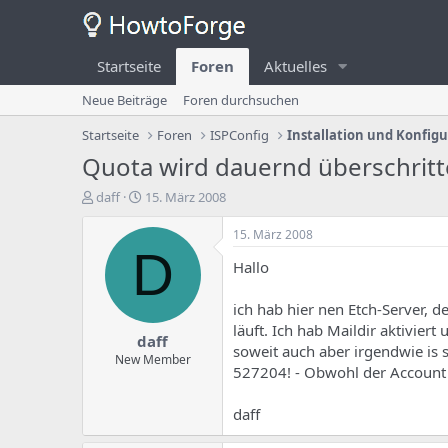
Startseite
Foren
Aktuelles
Neue Beiträge
Foren durchsuchen
Startseite
Foren
ISPConfig
Installation und Konfig
Quota wird dauernd überschrit
E
E
daff
15. März 2008
r
r
s
s
15. März 2008
t
t
D
Hallo
e
e
l
l
l
l
ich hab hier nen Etch-Server, 
e
u
läuft. Ich hab Maildir aktivie
daff
r
n
soweit auch aber irgendwie is 
d
g
New Member
527204! - Obwohl der Account 
e
s
s
d
T
a
daff
h
t