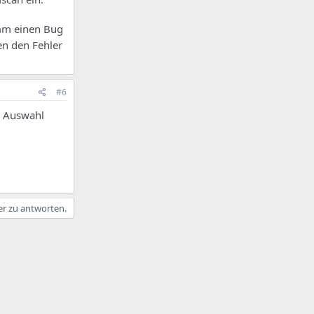
amm einen Bug
en den Fehler
#6
e Auswahl
er zu antworten.