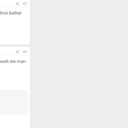
#2
find Befhel
#3
 weiß die man