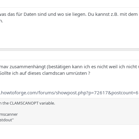
as das für Daten sind und wo sie liegen. Du kannst z.B. mit dem 
n.
amav zusammenhängt (bestätigen kann ich es nicht weil ich nicht
 Sollte ich auf dieses clamdscan umrüsten ?
w.howtoforge.com/forums/showpost.php?p=72617&postcount=6
rom the CLAMSCANOPT variable.
lamscanner
stdout"