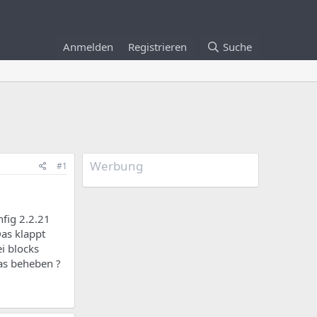
Anmelden
Registrieren
Suche
Werbung
#1
nfig 2.2.21
Das klappt
i blocks
as beheben ?