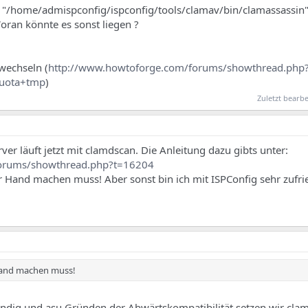
: "/home/admispconfig/ispconfig/tools/clamav/bin/clamassassin".
 Woran könnte es sonst liegen ?
wechseln (
http://www.howtoforge.com/forums/showthread.php
uota+tmp
)
Zuletzt bearbe
r läuft jetzt mit clamdscan. Die Anleitung dazu gibts unter:
forums/showthread.php?t=16204
r Hand machen muss! Aber sonst bin ich mit ISPConfig sehr zufri
 Hand machen muss!
endig und asu Gründen der Abwärtskompatibilität setzen wir clam