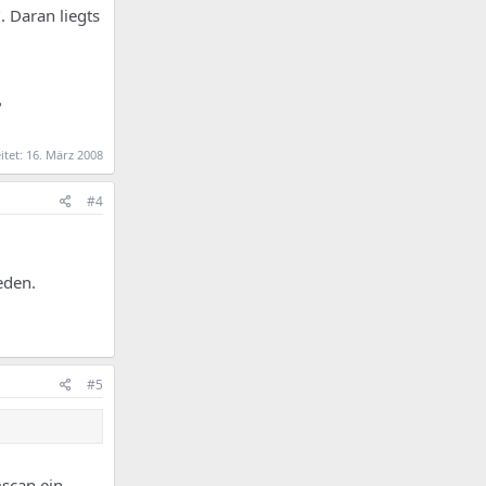
 Daran liegts
?
itet:
16. März 2008
#4
eden.
#5
scan ein.